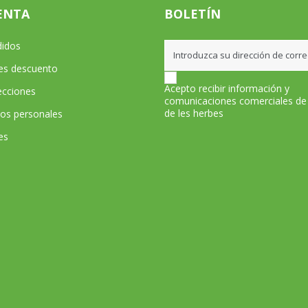
ENTA
BOLETÍN
didos
les descuento
Acepto recibir información y
ecciones
comunicaciones comerciales de
de les herbes
tos personales
es