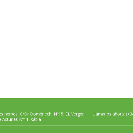
les herbes, C/Dr Doménech, Nº15. EL Verger
Llámanos ahora:
(+3
e Asturias Nº11. Xábia