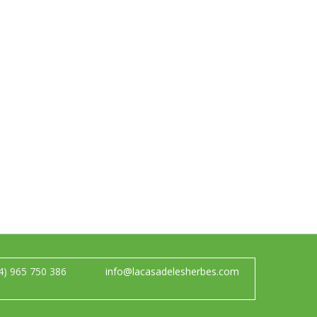
4) 965 750 386
info@lacasadelesherbes.com