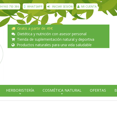
34 965 750 386
WHATSAPP
INICIAR SESIÓN
MI CUENTA
Gratis a partir de 49€
Dietética y nutrición con asesor personal
Tienda de suplementación natural y deportiva
Productos naturales para una vida saludable
HERBORISTERÍA
COSMÉTICA NATURAL
OFERTAS
B