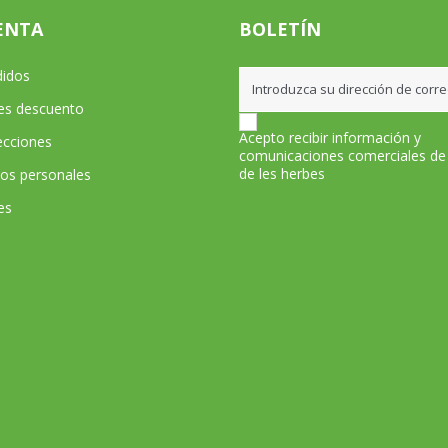
ENTA
BOLETÍN
didos
les descuento
Acepto recibir información y
ecciones
comunicaciones comerciales de
de les herbes
tos personales
es