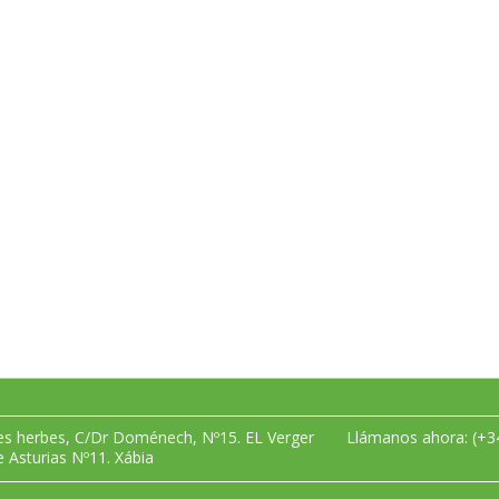
les herbes, C/Dr Doménech, Nº15. EL Verger
Llámanos ahora:
(+3
e Asturias Nº11. Xábia