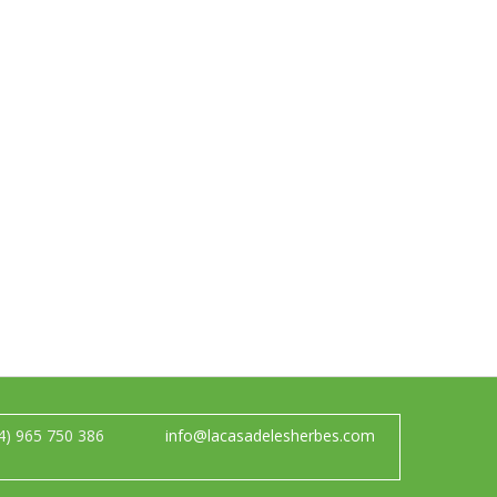
4) 965 750 386
info@lacasadelesherbes.com