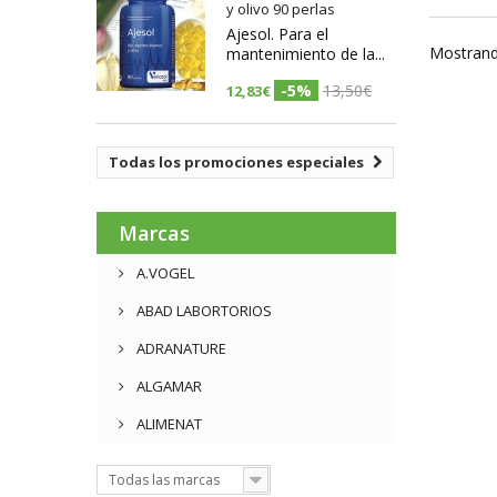
y olivo 90 perlas
Ajesol. Para el
Mostrand
mantenimiento de la...
-5%
13,50€
12,83€
Todas los promociones especiales
Marcas
A.VOGEL
ABAD LABORTORIOS
ADRANATURE
ALGAMAR
ALIMENAT
Todas las marcas