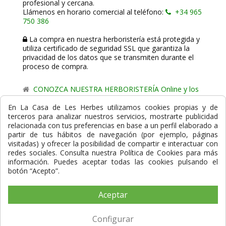
profesional y cercana.
Llámenos en horario comercial al teléfono:
+34 965
750 386
La compra en nuestra herboristería está protegida y
utiliza certificado de seguridad SSL que garantiza la
privacidad de los datos que se transmiten durante el
proceso de compra.
CONOZCA NUESTRA HERBORISTERÍA Online y los
comercio de proximidad de La Casa de les Herbes.
En La Casa de Les Herbes utilizamos cookies propias y de
terceros para analizar nuestros servicios, mostrarte publicidad
Powered by
Gesdi.com E-Commerce - Tiendas online
relacionada con tus preferencias en base a un perfil elaborado a
profesionales y seguras
partir de tus hábitos de navegación (por ejemplo, páginas
visitadas) y ofrecer la posibilidad de compartir e interactuar con
Formas de Pago
redes sociales. Consulta nuestra Política de Cookies para más
información. Puedes aceptar todas las cookies pulsando el
botón “Acepto”.
Aceptar
Compra Segura
Configurar