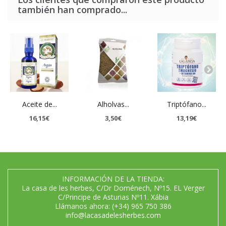
también han comprado...
Aceite de...
Alholvas...
Triptófano...
16,15€
3,50€
13,19€
INFORMACIÓN DE LA TIENDA:
La casa de les herbes, C/Dr Doménech, Nº15. EL Verger
C/Principe de Asturias Nº11. Xábia
Llámanos ahora:
(+34) 965 750 386
info@lacasadelesherbes.com