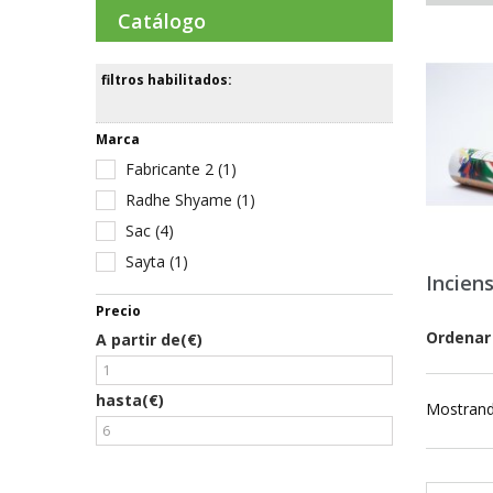
Catálogo
filtros habilitados:
Marca
Fabricante 2
(1)
Radhe Shyame
(1)
Sac
(4)
Sayta
(1)
Incien
Precio
Ordenar
A partir de(€)
hasta(€)
Mostrand