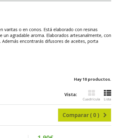
n varitas o en conos. Está elaborado con resinas
de un agradable aroma. Elaborados artesanalmente, con
a. Además encontrarás difusores de aceites, porta
Hay 10 productos.
Vista:
Cuadrícula
Lista
Comparar (
0
)
1,90€