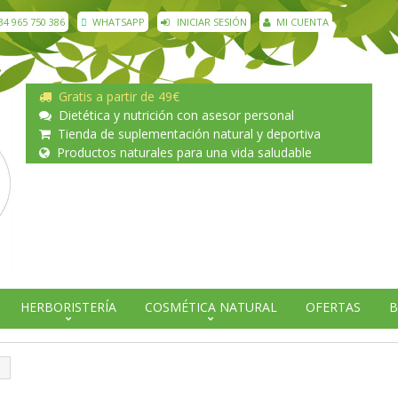
34 965 750 386
WHATSAPP
INICIAR SESIÓN
MI CUENTA
Gratis a partir de 49€
Dietética y nutrición con asesor personal
Tienda de suplementación natural y deportiva
Productos naturales para una vida saludable
HERBORISTERÍA
COSMÉTICA NATURAL
OFERTAS
B