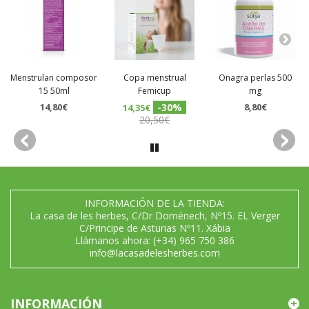
Menstrulan composor
Copa menstrual
Onagra perlas 500
15 50ml
Femicup
mg
14,80€
-30%
8,80€
14,35€
20,50€
INFORMACIÓN DE LA TIENDA:
La casa de les herbes, C/Dr Doménech, Nº15. EL Verger
C/Principe de Asturias Nº11. Xábia
Llámanos ahora:
(+34) 965 750 386
info@lacasadelesherbes.com
INFORMACIÓN