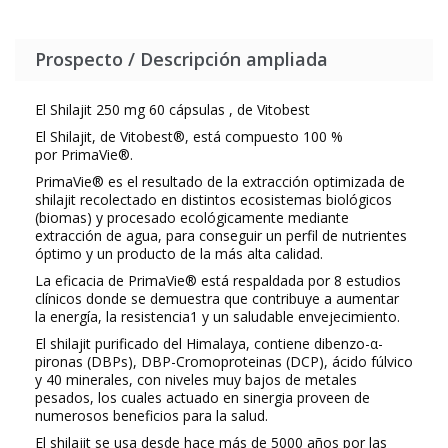
Prospecto / Descripción ampliada
El
Shilajit 250 mg 60 cápsulas
, de
Vitobest
El
Shilajit
, de
Vitobest®
, está compuesto 100 %
por
PrimaVie®
.
PrimaVie®
es el resultado de la extracción optimizada de
shilajit recolectado en distintos ecosistemas biológicos
(biomas) y procesado ecológicamente mediante
extracción de agua, para conseguir un perfil de nutrientes
óptimo y un producto de la más alta calidad.
La eficacia de
PrimaVie®
está respaldada por 8 estudios
clínicos donde se demuestra que contribuye a aumentar
la energía, la resistencia
1
y un saludable envejecimiento.
El
shilajit purificado del Himalaya
, contiene dibenzo-α-
pironas (DBPs), DBP-Cromoproteinas (DCP), ácido fúlvico
y 40 minerales, con niveles muy bajos de metales
pesados, los cuales actuado en sinergia proveen de
numerosos beneficios para la salud.
El shilajit se usa desde hace más de 5000 años por las