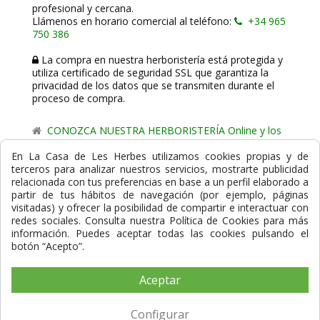
profesional y cercana.
Llámenos en horario comercial al teléfono:
+34 965
750 386
La compra en nuestra herboristería está protegida y
utiliza certificado de seguridad SSL que garantiza la
privacidad de los datos que se transmiten durante el
proceso de compra.
CONOZCA NUESTRA HERBORISTERÍA Online y los
comercio de proximidad de La Casa de les Herbes.
En La Casa de Les Herbes utilizamos cookies propias y de
terceros para analizar nuestros servicios, mostrarte publicidad
Powered by
Gesdi.com E-Commerce - Tiendas online
relacionada con tus preferencias en base a un perfil elaborado a
profesionales y seguras
partir de tus hábitos de navegación (por ejemplo, páginas
visitadas) y ofrecer la posibilidad de compartir e interactuar con
Formas de Pago
redes sociales. Consulta nuestra Política de Cookies para más
información. Puedes aceptar todas las cookies pulsando el
botón “Acepto”.
Aceptar
Compra Segura
Configurar