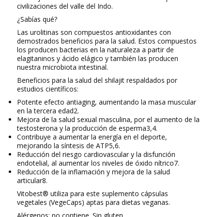
civilizaciones del valle del Indo.
¿Sabías qué?
Las urolitinas son compuestos antioxidantes con
demostrados beneficios para la salud. Estos compuestos
los producen bacterias en la naturaleza a partir de
elagitaninos y ácido elágico y también las producen
nuestra microbiota intestinal.
Beneficios para la salud del shilajit respaldados por
estudios científicos:
Potente efecto antiaging, aumentando la masa muscular
en la tercera edad
2
.
Mejora de la salud sexual masculina, por el aumento de la
testosterona y la producción de esperma
3,4
.
Contribuye a aumentar la energía en el deporte,
mejorando la síntesis de ATP
5,6
.
Reducción del riesgo cardiovascular y la disfunción
endotelial, al aumentar los niveles de óxido nítrico
7
.
Reducción de la inflamación y mejora de la salud
articular
8
.
Vitobest®
utiliza para este suplemento
cápsulas
vegetales
(VegeCaps)
aptas para dietas veganas
.
Alérgenos:
no contiene. Sin gluten.