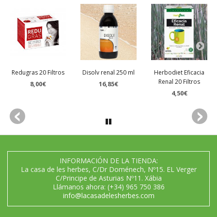
Redugras 20 Filtros
Disolv renal 250 ml
Herbodiet Eficacia
Renal 20 Filtros
8,00€
16,85€
4,50€
INFORMACIÓN DE LA TIENDA:
La casa de les herbes, C/Dr Doménech, Nº15. EL Verger
C/Principe de Asturias Nº11. Xábia
Llámanos ahora:
(+34) 965 750 386
info@lacasadelesherbes.com