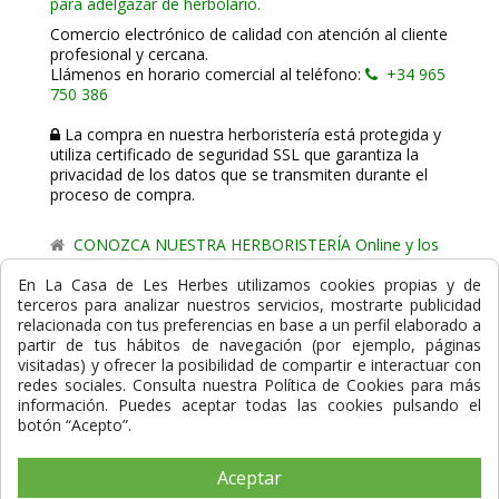
para adelgazar de herbolario.
Comercio electrónico de calidad con atención al cliente
profesional y cercana.
Llámenos en horario comercial al teléfono:
+34 965
750 386
La compra en nuestra herboristería está protegida y
utiliza certificado de seguridad SSL que garantiza la
privacidad de los datos que se transmiten durante el
proceso de compra.
CONOZCA NUESTRA HERBORISTERÍA Online y los
comercio de proximidad de La Casa de les Herbes.
En La Casa de Les Herbes utilizamos cookies propias y de
terceros para analizar nuestros servicios, mostrarte publicidad
Powered by
Gesdi.com E-Commerce - Tiendas online
relacionada con tus preferencias en base a un perfil elaborado a
profesionales y seguras
partir de tus hábitos de navegación (por ejemplo, páginas
visitadas) y ofrecer la posibilidad de compartir e interactuar con
Formas de Pago
redes sociales. Consulta nuestra Política de Cookies para más
información. Puedes aceptar todas las cookies pulsando el
botón “Acepto”.
Aceptar
Compra Segura