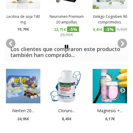
Lecitina de soja 740
Neuromen Premium
Ginkgo Cogniben 90
mg
20 ampollas
comprimidos.
10,70€
-5%
-5%
9,90€
22,71€
9,41€
23,90€
Los clientes que compraron este producto
también han comprado...
Nerten 20...
Cloruro...
Magnesio +...
24,95€
8,45€
6,17€