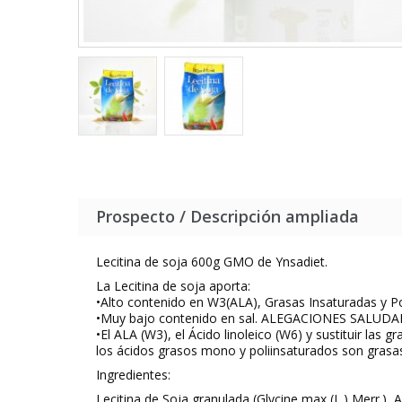
Prospecto / Descripción ampliada
Lecitina de soja 600g GMO de Ynsadiet.
La Lecitina de soja aporta:
•Alto contenido en W3(ALA), Grasas Insaturadas y Po
•Muy bajo contenido en sal. ALEGACIONES SALUDAB
•El ALA (W3), el Ácido linoleico (W6) y sustituir las
los ácidos grasos mono y poliinsaturados son grasas
Ingredientes:
Lecitina de Soja granulada (
Glycine max (L.) Merr.
), 