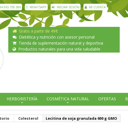
34 965 750 386
WHATSAPP
INICIAR SESIÓN
MI CUENTA
Gratis a partir de 49€
Dietética y nutrición con asesor personal
Tienda de suplementación natural y deportiva
Productos naturales para una vida saludable
HERBORISTERÍA
COSMÉTICA NATURAL
OFERTAS
B
torio
Colesterol
Lecitina de soja granulada 600 g GMO