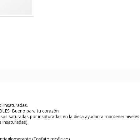
liinsaturadas.
LES: Bueno para tu corazón.
 grasas saturadas por insaturadas en la dieta ayudan a mantener nivele
 insaturadas).
Antiaglomerante (Fosfato tricálcico).