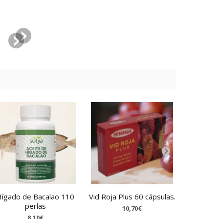
ígado de Bacalao 110
Vid Roja Plus 60 cápsulas.
Neuro-
perlas
10,70€
8,10€