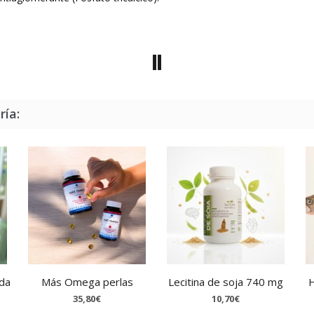
ría:
ada
Más Omega perlas
Lecitina de soja 740 mg
H
35,80€
10,70€