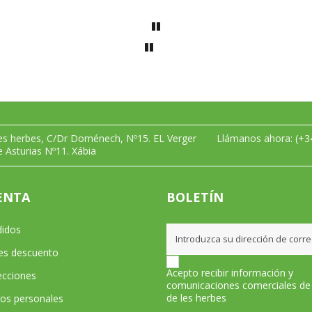
les herbes, C/Dr Doménech, Nº15. EL Verger
Llámanos ahora:
(+3
e Asturias Nº11. Xábia
ENTA
BOLETÍN
didos
les descuento
Acepto recibir información y
ecciones
comunicaciones comerciales de
de les herbes
tos personales