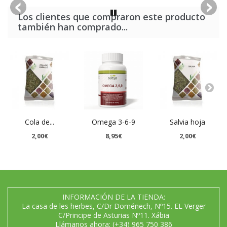
Los clientes que compraron este producto
también han comprado...
Cola de...
Omega 3-6-9
Salvia hoja
2,00€
8,95€
2,00€
INFORMACIÓN DE LA TIENDA:
La casa de les herbes, C/Dr Doménech, Nº15. EL Verger
C/Principe de Asturias Nº11. Xábia
Llámanos ahora:
(+34) 965 750 386