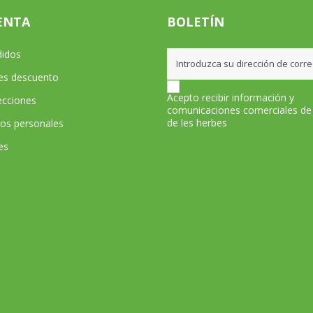
ENTA
BOLETÍN
didos
les descuento
Acepto recibir información y
ecciones
comunicaciones comerciales de
de les herbes
tos personales
es