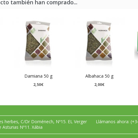
ucto también han comprado...
Damiana 50 g
Albahaca 50 g
2,50€
2,00€
les herbes, C/Dr Doménech, Nº15. EL Verger
Llámanos ahora:
(+3
e Asturias Nº11. Xábia