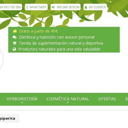
34 965 750 386
WHATSAPP
INICIAR SESIÓN
MI CUENTA
Gratis a partir de 49€
Dietética y nutrición con asesor personal
Tienda de suplementación natural y deportiva
Productos naturales para una vida saludable
HERBORISTERÍA
COSMÉTICA NATURAL
OFERTAS
B
piperita