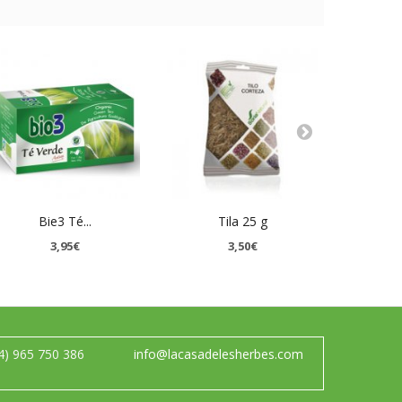
Bie3 Té...
Tila 25 g
Aje
3,95€
3,50€
4) 965 750 386
info@lacasadelesherbes.com