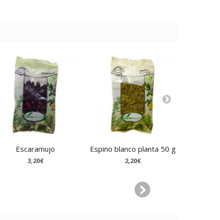
Escaramujo
Espino blanco planta 50 g
Esplie
3,20€
2,20€