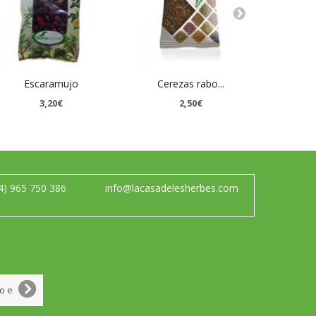
Escaramujo
Cerezas rabo...
Ja
3,20€
2,50€
4) 965 750 386
info@lacasadelesherbes.com