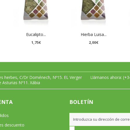
Eucalipto...
Hierba Luisa...
1,75€
2,00€
les herbes, C/Dr Doménech, Nº15. EL Verger
Llámanos ahora:
(+3
e Asturias Nº11. Xábia
ENTA
BOLETÍN
didos
les descuento