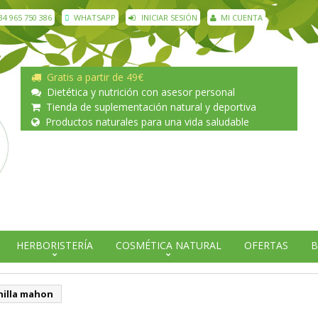
34 965 750 386
WHATSAPP
INICIAR SESIÓN
MI CUENTA
Gratis a partir de 49€
Dietética y nutrición con asesor personal
Tienda de suplementación natural y deportiva
Productos naturales para una vida saludable
HERBORISTERÍA
COSMÉTICA NATURAL
OFERTAS
B
illa mahon