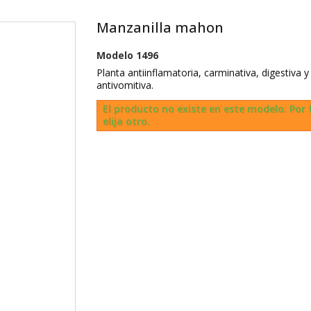
Manzanilla mahon
Modelo
1496
Planta antiinflamatoria, carminativa, digestiva y
antivomitiva.
El producto no existe en este modelo. Por 
elija otro.