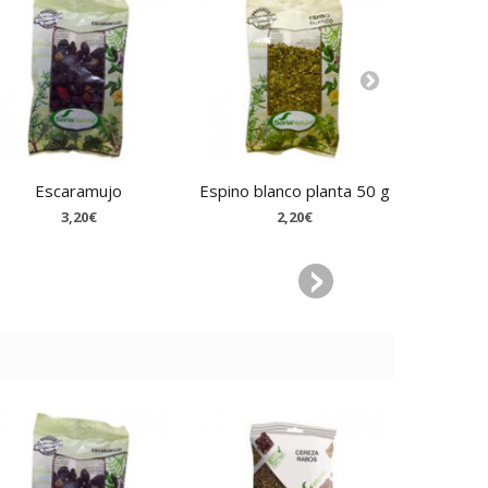
Escaramujo
Espino blanco planta 50 g
Esplie
3,20€
2,20€