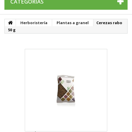
CATEGORÍAS
Herboristería
Plantas a granel
Cerezas rabo
50 g