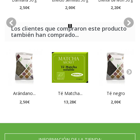
Damiana 50 g
Eneldo Semillas 50 g
Diente de león 50 g
2,50€
2,00€
2,20€
Los clientes que compraron este producto
también han comprado...
Arándano...
Té Matcha...
Té negro
2,50€
13,28€
2,00€
INFORMACIÓN DE LA TIENDA: