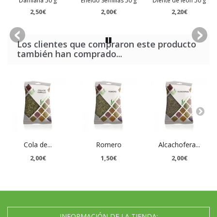
Damiana 50 g
Eneldo Semillas 50 g
Diente de león 50 g
2,50€
2,00€
2,20€
Los clientes que compraron este producto
también han comprado...
Cola de...
Romero
Alcachofera...
2,00€
1,50€
2,00€
INFORMACIÓN DE LA TIENDA: