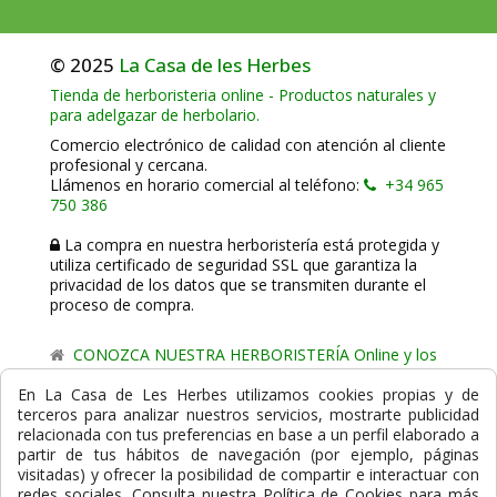
© 2025
La Casa de les Herbes
Tienda de herboristeria online - Productos naturales y
para adelgazar de herbolario.
Comercio electrónico de calidad con atención al cliente
profesional y cercana.
Llámenos en horario comercial al teléfono:
+34 965
750 386
La compra en nuestra herboristería está protegida y
utiliza certificado de seguridad SSL que garantiza la
privacidad de los datos que se transmiten durante el
proceso de compra.
CONOZCA NUESTRA HERBORISTERÍA Online y los
comercio de proximidad de La Casa de les Herbes.
En La Casa de Les Herbes utilizamos cookies propias y de
terceros para analizar nuestros servicios, mostrarte publicidad
Powered by
Gesdi.com E-Commerce - Tiendas online
relacionada con tus preferencias en base a un perfil elaborado a
profesionales y seguras
partir de tus hábitos de navegación (por ejemplo, páginas
visitadas) y ofrecer la posibilidad de compartir e interactuar con
Formas de Pago
redes sociales. Consulta nuestra Política de Cookies para más