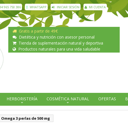
34 965 750 386
WHATSAPP
INICIAR SESIÓN
MI CUENTA
Gratis a partir de 49€
Dietética y nutrición con asesor personal
Tienda de suplementación natural y deportiva
Productos naturales para una vida saludable
HERBORISTERÍA
COSMÉTICA NATURAL
OFERTAS
B
Omega 3 perlas de 500 mg