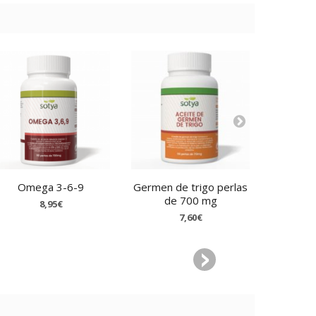
Omega 3-6-9
Germen de trigo perlas
Onagra 
de 700 mg
8,95€
7,60€