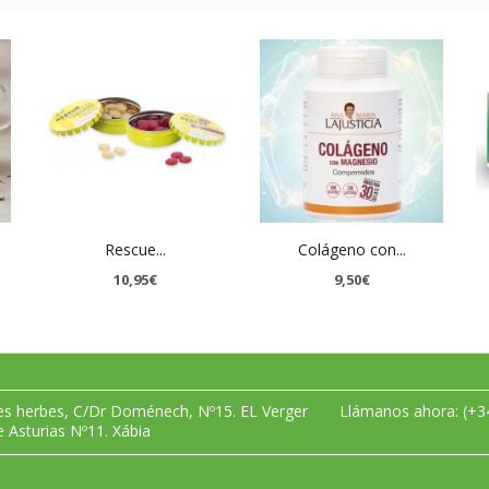
Rescue...
Colágeno con...
10,95€
9,50€
les herbes, C/Dr Doménech, Nº15. EL Verger
Llámanos ahora:
(+3
e Asturias Nº11. Xábia