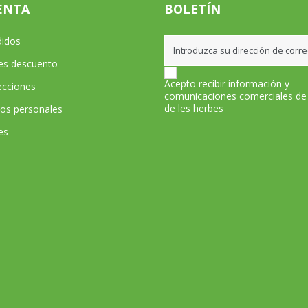
ENTA
BOLETÍN
didos
les descuento
Acepto recibir información y
ecciones
comunicaciones comerciales de
de les herbes
tos personales
es