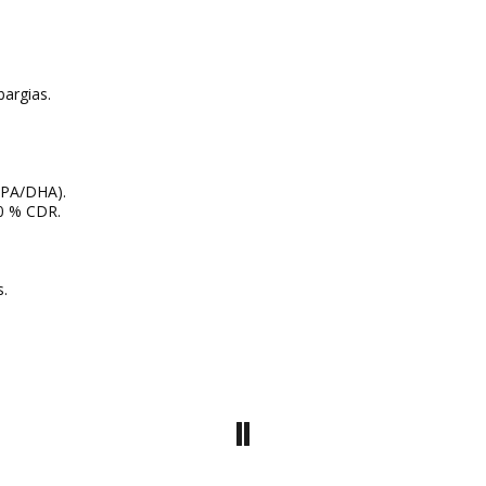
bargias.
EPA/DHA).
30 % CDR.
s.