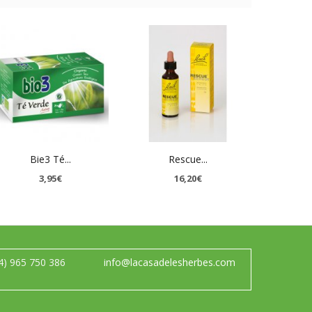
Bie3 Té...
Rescue...
3,95€
16,20€
4) 965 750 386
info@lacasadelesherbes.com