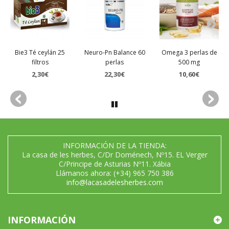
Bie3 Té ceylán 25
Neuro-Pn Balance 60
Omega 3 perlas de
filtros
perlas
500 mg
2,30€
22,30€
10,60€
INFORMACIÓN DE LA TIENDA:
La casa de les herbes, C/Dr Doménech, Nº15. EL Verger
C/Principe de Asturias Nº11. Xábia
Llámanos ahora:
(+34) 965 750 386
info@lacasadelesherbes.com
INFORMACIÓN