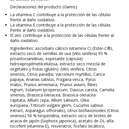
Declaraciones del producto (claims):
La vitamina C contribuye a la protección de las células
frente al daño oxidativo.
La vitamina E contribuye a la protección de las células
frente al daño oxidativo.
El zinc contribuye a la protección de las células frente al
daño oxidativo.
Ingredientes:
ascorbato cálcico (vitamina C) (Ester-C®),
extracto seco de semillas de uva (
Vitis vinifera
) 95 %
proantocianidinas, espesante (cápsula):
hidroxipropilmetilcelulosa, extracto seco mezcla de
vegetales y frutas (
gluten
): (
Vitis vinifera
,
Citrus
sinensis
,
Citrus paradisi
,
Vaccinium myrtillus
,
Carica
papaya,
Ananas sativus
,
Fragaria vesca
,
Pyrus
malus
,
Prunus armeniaca
,
Prunus avium
,
Ribes
nigrum
,
Solanum lycopersicum
,
Daucus carota
,
Camelia
sinensis,
Brassica oleracea
,
Brassica oleracea
capitata
,
Allium cepa
,
Allium sativum
,
Olea
europaea
,
Triticum vulgare germ
,
Cucumis sativus
extract
,
Asparagus officinalis
), citrus bioflavonoides (
Citrus
sinensis
) 50 % hesperidina, extracto seco de brotes de
acacia de Japón (
Sophora japonica
), acetato de DL-alfa
tocoferil (vitamina E), resveratrol, fosfato bicálcico,