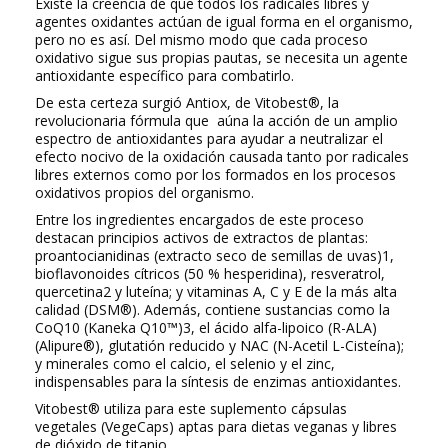
Existe la creencia de que todos los radicales libres y
agentes oxidantes actúan de igual forma en el organismo,
pero no es así. Del mismo modo que cada proceso
oxidativo sigue sus propias pautas, se necesita un agente
antioxidante específico para combatirlo.
De esta certeza surgió Antiox, de Vitobest®, la
revolucionaria fórmula que aúna la acción de un amplio
espectro de antioxidantes para ayudar a neutralizar el
efecto nocivo de la oxidación causada tanto por radicales
libres externos como por los formados en los procesos
oxidativos propios del organismo.
Entre los ingredientes encargados de este proceso
destacan principios activos de extractos de plantas:
proantocianidinas (extracto seco de semillas de uvas)1,
bioflavonoides cítricos (50 % hesperidina), resveratrol,
quercetina2 y luteína; y vitaminas A, C y E de la más alta
calidad (DSM®). Además, contiene sustancias como la
CoQ10 (Kaneka Q10™)3, el ácido alfa-lipoico (R-ALA)
(Alipure®), glutatión reducido y NAC (N-Acetil L-Cisteína);
y minerales como el calcio, el selenio y el zinc,
indispensables para la síntesis de enzimas antioxidantes.
Vitobest® utiliza para este suplemento cápsulas
vegetales (VegeCaps) aptas para dietas veganas y libres
de dióxido de titanio.