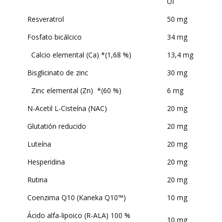
UI
Resveratrol
50 mg
Fosfato bicálcico
34 mg
Calcio elemental (Ca) *(1,68 %)
13,4 mg
Bisglicinato de zinc
30 mg
Zinc elemental (Zn) *(60 %)
6 mg
N-Acetil L-Cisteína (NAC)
20 mg
Glutatión reducido
20 mg
Luteína
20 mg
Hesperidina
20 mg
Rutina
20 mg
Coenzima Q10 (Kaneka Q10™)
10 mg
Ácido alfa-lipoico (R-ALA) 100 %
10 mg