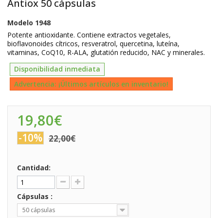
Antiox 50 cápsulas
Modelo
1948
Potente antioxidante. Contiene extractos vegetales,
bioflavonoides cítricos, resveratrol, quercetina, luteína,
vitaminas, CoQ10, R-ALA, glutatión reducido, NAC y minerales.
Disponibilidad inmediata
Advertencia: ¡Últimos artículos en inventario!
19,80€
-10%
22,00€
Cantidad:
Cápsulas :
50 cápsulas