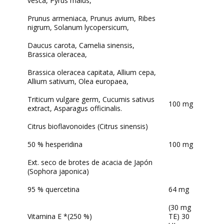
vesca, Pyrus malus,
Prunus armeniaca, Prunus avium, Ribes
nigrum, Solanum lycopersicum,
Daucus carota, Camelia sinensis,
Brassica oleracea,
Brassica oleracea capitata,
Allium cepa,
Allium sativum, Olea europaea,
Triticum vulgare germ,
Cucumis sativus
100 mg
extract, Asparagus officinalis.
Citrus bioflavonoides (
Citrus sinensis
)
50 % hesperidina
100 mg
Ext. seco de brotes de acacia de Japón
(
Sophora japonica
)
95 % quercetina
64 mg
(30 mg
Vitamina E *(250 %)
TE) 30