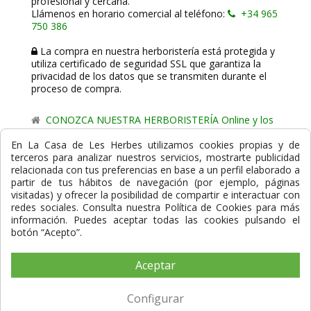
profesional y cercana.
Llámenos en horario comercial al teléfono:
+34 965
750 386
La compra en nuestra herboristería está protegida y
utiliza certificado de seguridad SSL que garantiza la
privacidad de los datos que se transmiten durante el
proceso de compra.
CONOZCA NUESTRA HERBORISTERÍA Online y los
comercio de proximidad de La Casa de les Herbes.
En La Casa de Les Herbes utilizamos cookies propias y de
terceros para analizar nuestros servicios, mostrarte publicidad
Powered by
Gesdi.com E-Commerce - Tiendas online
relacionada con tus preferencias en base a un perfil elaborado a
profesionales y seguras
partir de tus hábitos de navegación (por ejemplo, páginas
visitadas) y ofrecer la posibilidad de compartir e interactuar con
Formas de Pago
redes sociales. Consulta nuestra Política de Cookies para más
información. Puedes aceptar todas las cookies pulsando el
botón “Acepto”.
Aceptar
Compra Segura
Configurar