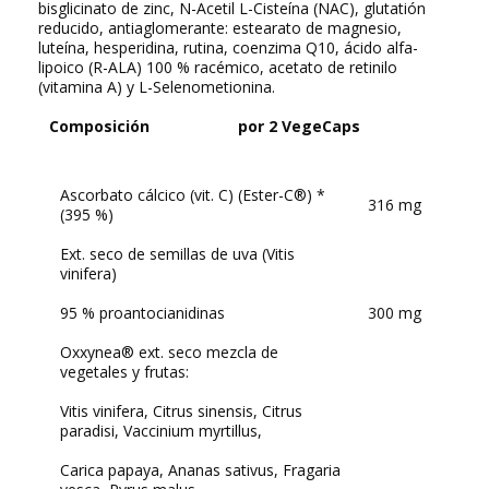
bisglicinato de zinc, N-Acetil L-Cisteína (NAC), glutatión
reducido, antiaglomerante: estearato de magnesio,
luteína, hesperidina, rutina, coenzima Q10, ácido alfa-
lipoico (R-ALA) 100 % racémico, acetato de retinilo
(vitamina A) y L-Selenometionina.
Composición
por 2 VegeCaps
Ascorbato cálcico (vit. C) (Ester-C®) *
316 mg
(395 %)
Ext. seco de semillas de uva (
Vitis
vinifera
)
95 % proantocianidinas
300 mg
Oxxynea®
ext. seco mezcla de
vegetales y frutas:
Vitis vinifera, Citrus sinensis, Citrus
paradisi, Vaccinium myrtillus,
Carica papaya, Ananas sativus, Fragaria