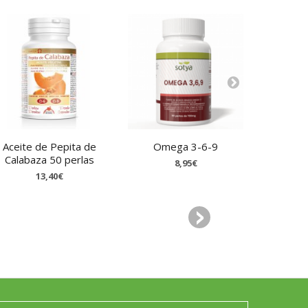
Aceite de Pepita de
Omega 3-6-9
Germen d
Calabaza 50 perlas
de
8,95€
13,40€