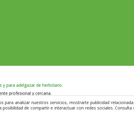
s y para adelgazar de herbolario.
ente profesional y cercana.
 965 750 386
 para analizar nuestros servicios, mostrarte publicidad relacionada 
la posibilidad de compartir e interactuar con redes sociales. Consult
 y utiliza certificado de seguridad SSL que garantiza la privacidad de 
mpra.
comercio de proximidad de La Casa de les Herbes.