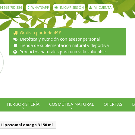
34 965 750 386
WHATSAPP
INICIAR SESIÓN
MI CUENTA
Gratis a partir de 49€
Dietética y nutrición con asesor personal
Tienda de suplementación natural y deportiva
Productos naturales para una vida saludable
HERBORISTERÍA
COSMÉTICA NATURAL
OFERTAS
B
Liposomal omega 3 150 ml