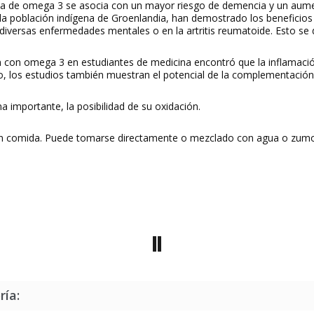
a de omega 3 se asocia con un mayor riesgo de demencia y un aume
e la población indígena de Groenlandia, han demostrado los beneficio
iversas enfermedades mentales o en la artritis reumatoide. Esto se d
 con omega 3 en estudiantes de medicina encontró que la inflamació
o, los estudios también muestran el potencial de la complementació
importante, la posibilidad de su oxidación.
 o sin comida. Puede tomarse directamente o mezclado con agua o zum
ría: