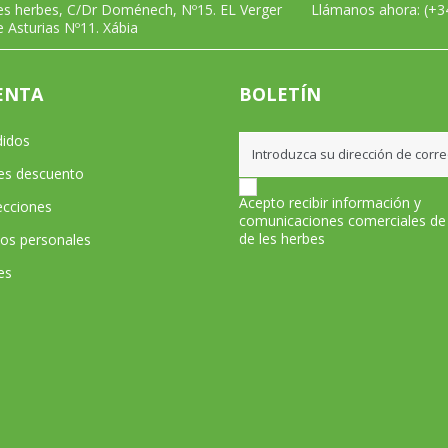
les herbes, C/Dr Doménech, Nº15. EL Verger
Llámanos ahora:
(+3
e Asturias Nº11. Xábia
ENTA
BOLETÍN
didos
les descuento
Acepto recibir información y
ecciones
comunicaciones comerciales de
de les herbes
tos personales
es