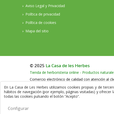
Aviso Legal y Privacidad
Política de privacidad
Política de cookies
Mapa del sitio
© 2025
La Casa de les Herbes
Tienda de herboristeria online - Productos naturale
Comercio electrónico de calidad con atención al cli
Llámenos en horario comercial al teléfono:
+34
En La Casa de Les Herbes utilizamos cookies propias y de terceros
hábitos de navegación (por ejemplo, páginas visitadas) y ofrecer 
La compra en nuestra herboristería está protegida
todas las cookies pulsando el botón “Acepto”.
datos que se transmiten durante el proceso de co
Configurar
CONOZCA NUESTRA HERBORISTERÍA Online y los 