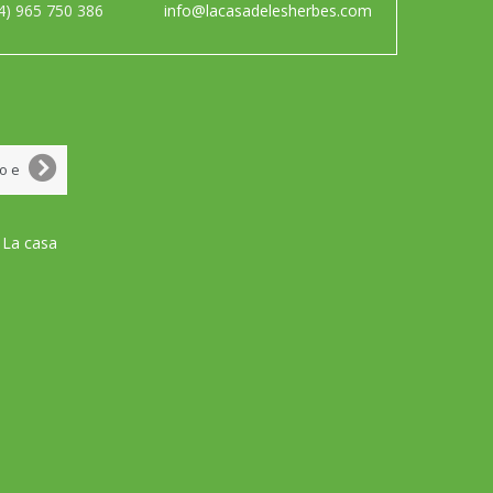
4) 965 750 386
info@lacasadelesherbes.com
 La casa