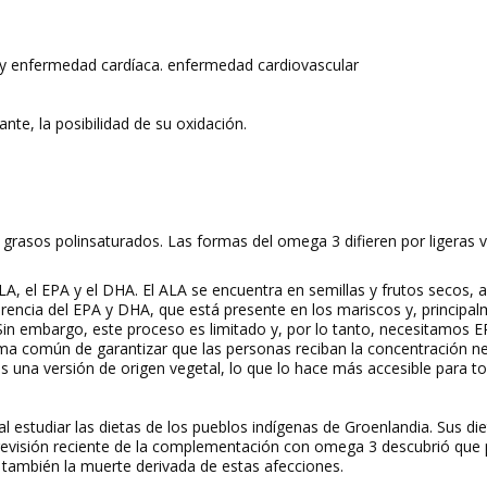
o y enfermedad cardíaca. enfermedad cardiovascular
e, la posibilidad de su oxidación.
rasos polinsaturados. Las formas del omega 3 difieren por ligeras va
, el EPA y el DHA. El ALA se encuentra en semillas y frutos secos, 
ferencia del EPA y DHA, que está presente en los mariscos y, principalm
Sin embargo, este proceso es limitado y, por lo tanto, necesitamos 
 común de garantizar que las personas reciban la concentración ne
una versión de origen vegetal, lo que lo hace más accesible para todo
l estudiar las dietas de los pueblos indígenas de Groenlandia. Sus di
evisión reciente de la complementación con omega 3 descubrió que pa
también la muerte derivada de estas afecciones.