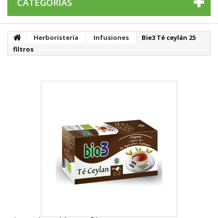
CATEGORÍAS
Herboristería
Infusiones
Bie3 Té ceylán 25
filtros