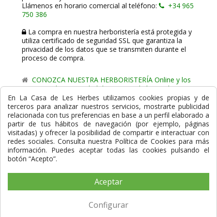
Llámenos en horario comercial al teléfono:
+34 965
750 386
La compra en nuestra herboristería está protegida y
utiliza certificado de seguridad SSL que garantiza la
privacidad de los datos que se transmiten durante el
proceso de compra.
CONOZCA NUESTRA HERBORISTERÍA Online y los
comercio de proximidad de La Casa de les Herbes.
En La Casa de Les Herbes utilizamos cookies propias y de
Powered by
Gesdi.com E-Commerce - Tiendas online
terceros para analizar nuestros servicios, mostrarte publicidad
profesionales y seguras
relacionada con tus preferencias en base a un perfil elaborado a
partir de tus hábitos de navegación (por ejemplo, páginas
Formas de Pago
visitadas) y ofrecer la posibilidad de compartir e interactuar con
redes sociales. Consulta nuestra Política de Cookies para más
información. Puedes aceptar todas las cookies pulsando el
botón “Acepto”.
Aceptar
Compra Segura
Configurar