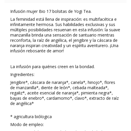
Infusión mujer Bio 17 bolsitas de Yogi Tea.
La feminidad está llena de inspiración: es multifacética e
infinitamente hermosa. Sus habilidades exclusivas y sus
múltiples posibilidades resuenan en esta infusión: la suave
manzanilla brinda una sensación de santuario mientras
reconforta, la raíz de angélica, el jengibre y la cáscara de
naranja inspiran creatividad y un espíritu aventurero. ¡Una
infusión rebosante de amor!
La infusión para quiénes creen en la bondad.
Ingredientes:
Jengibre*, cáscara de naranja*, canela*, hinojo*, flores
de manzanilla*, diente de león*, cebada malteada*,
regaliz*, aceite esencial de naranja*, pimienta negra*,
bayas de enebro*, cardamomo*, clavo*, extracto de raíz
de angélica*
* agricultura biólogica
Modo de empleo: