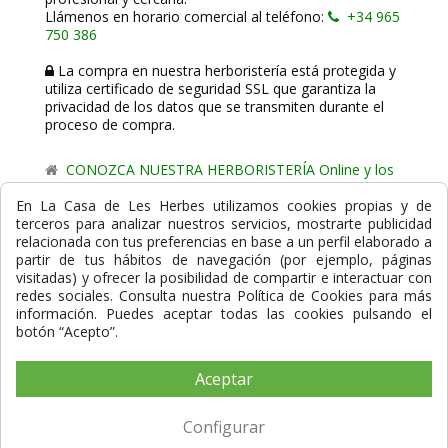
Llámenos en horario comercial al teléfono:
+34 965
750 386
La compra en nuestra herboristería está protegida y
utiliza certificado de seguridad SSL que garantiza la
privacidad de los datos que se transmiten durante el
proceso de compra.
CONOZCA NUESTRA HERBORISTERÍA Online y los
comercio de proximidad de La Casa de les Herbes.
En La Casa de Les Herbes utilizamos cookies propias y de
terceros para analizar nuestros servicios, mostrarte publicidad
Powered by
Gesdi.com E-Commerce - Tiendas online
relacionada con tus preferencias en base a un perfil elaborado a
profesionales y seguras
partir de tus hábitos de navegación (por ejemplo, páginas
visitadas) y ofrecer la posibilidad de compartir e interactuar con
Formas de Pago
redes sociales. Consulta nuestra Política de Cookies para más
información. Puedes aceptar todas las cookies pulsando el
botón “Acepto”.
Aceptar
Compra Segura
Configurar