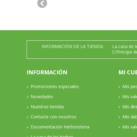
INFORMACIÓN DE LA TIENDA:
La casa de 
C/Principe d
INFORMACIÓN
MI CU
Promociones especiales
Mis pe
Novedades
Mis va
Nuestras tiendas
Mis dir
Contacte con nosotros
Mis da
Documentación Herboristeria
Mis val
La casa de les herbes