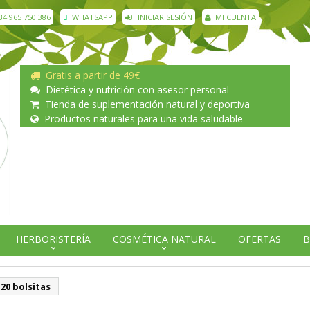
34 965 750 386
WHATSAPP
INICIAR SESIÓN
MI CUENTA
Gratis a partir de 49€
Dietética y nutrición con asesor personal
Tienda de suplementación natural y deportiva
Productos naturales para una vida saludable
HERBORISTERÍA
COSMÉTICA NATURAL
OFERTAS
B
 20 bolsitas