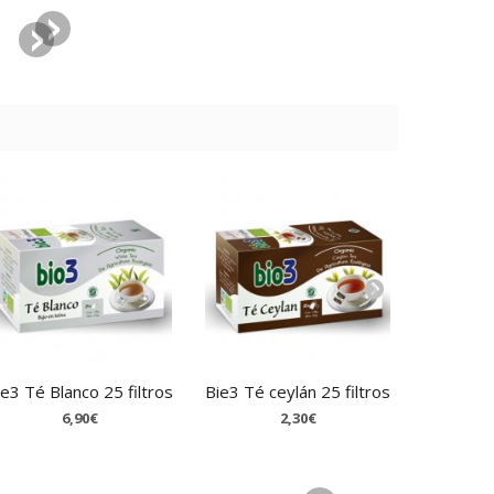
ie3 Té Blanco 25 filtros
Bie3 Té ceylán 25 filtros
Herbodi
circul
6,90€
2,30€