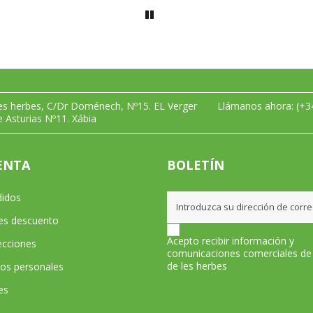
les herbes, C/Dr Doménech, Nº15. EL Verger
Llámanos ahora:
(+3
e Asturias Nº11. Xábia
ENTA
BOLETÍN
didos
les descuento
Acepto recibir información y
ecciones
comunicaciones comerciales de
de les herbes
tos personales
es