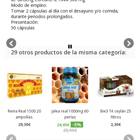
Modo de empleo:
Tomar 2 cápsulas al día con el desayuno y/o comida,
durante periodos prolongados.
Presentación:
50 cápsulas
29 otros productos de la misma categoría:
Reina Real 1500 20
Jalea real 1000mg 60
Bie3 Té ceylán 25
ampollas.
perlas
filtros
29,30€
-5%
2,30€
24,65€
25,95€