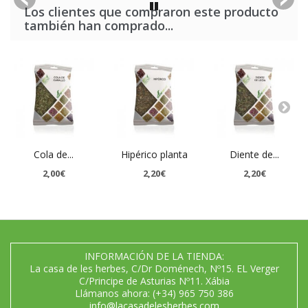
Los clientes que compraron este producto
también han comprado...
Cola de...
Hipérico planta
Diente de...
2,00€
2,20€
2,20€
INFORMACIÓN DE LA TIENDA:
La casa de les herbes, C/Dr Doménech, Nº15. EL Verger
C/Principe de Asturias Nº11. Xábia
Llámanos ahora:
(+34) 965 750 386
info@lacasadelesherbes.com