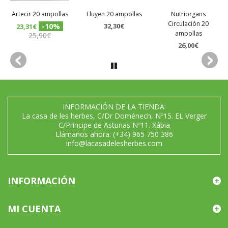
Artecir 20 ampollas
Fluyen 20 ampollas
Nutriorgans
Circulación 20
-10%
32,30€
23,31€
ampollas
25,90€
26,00€
INFORMACIÓN DE LA TIENDA:
La casa de les herbes, C/Dr Doménech, Nº15. EL Verger
C/Principe de Asturias Nº11. Xábia
Llámanos ahora:
(+34) 965 750 386
info@lacasadelesherbes.com
INFORMACIÓN
MI CUENTA