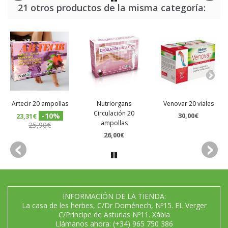
21 otros productos de la misma categoría:
Artecir 20 ampollas
Nutriorgans
Venovar 20 viales
Circulación 20
-10%
30,00€
23,31€
ampollas
25,90€
26,00€
INFORMACIÓN DE LA TIENDA:
La casa de les herbes, C/Dr Doménech, Nº15. EL Verger
C/Principe de Asturias Nº11. Xábia
Llámanos ahora:
(+34) 965 750 386