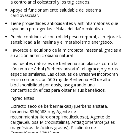
a controlar el colesterol y los triglicéridos.
Apoya el
funcionamiento saludable del sistema
cardiovascular
.
Tiene propiedades
antioxidantes y antiinflamatorias
que
ayudan a proteger las células del daño oxidativo.
Puede contribuir al
control del peso corporal
, al mejorar la
sensibilidad a la insulina y el metabolismo energético.
Favorece el
equilibrio de la microbiota intestinal
, gracias a
su acción antimicrobiana natural.
Las fuentes naturales de berberina son plantas como la
cúrcuma de árbol (Berberis aristata)
, el
agracejo
y otras
especies similares. Las cápsulas de Drasanvi incorporan
en su composición
500 mg de Berberina HCl
de alta
biodisponibilidad por dosis, asegurando una
concentración eficaz para obtener sus beneficios.
Ingredientes
Extracto seco de berberina
(Raíz) (Berberis aristata,
berberina 85%)
588 mg, Agente de
recubrimiento
(Hidroxipropilmetilceluosa)
, Agente de
carga
(Celulosa Microcristalina)
, Antiaglomerante
(Sales
magnésicas de ácidos grasos)
, Picolinato de
Cromo
(Cromo 12%)
2 mg