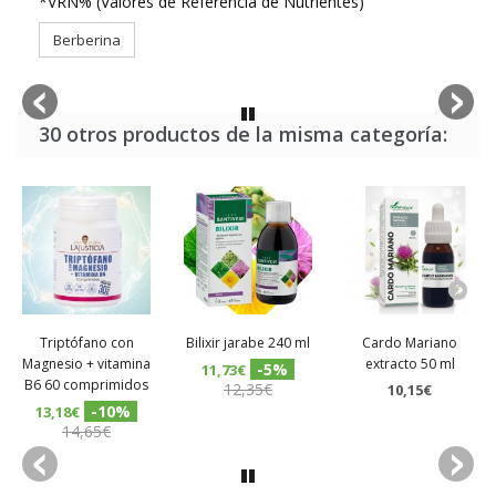
*VRN% (Valores de Referencia de Nutrientes)
Berberina
30 otros productos de la misma categoría:
Triptófano con
Bilixir jarabe 240 ml
Cardo Mariano
Magnesio + vitamina
extracto 50 ml
-5%
11,73€
B6 60 comprimidos
12,35€
10,15€
-10%
13,18€
14,65€