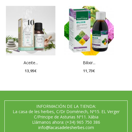
Aceite...
Bilixir...
13,95€
11,73€
INFORMACIÓN DE LA TIENDA:
La casa de les herbes, C/Dr Doménech, Nº15. EL Verger
C/Principe de Asturias Nº11. Xábia
Llámanos ahora:
(+34) 965 750 386
info@lacasadelesherbes.com