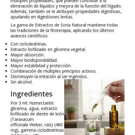
múltiples propiedades, que pueden contribuir a la
eliminación de líquidos y mejora de la función del hígado.
Además, también se le atribuyen propiedades digestivas,
ayudando en digestiones lentas.
La gama de Extractos de Soria Natural mantiene todas
las tradiciones de la fitoterapia, aplicando los últimos
avances científicos:
Con ciclodextrinas.
Extracto liofilizado en glicerina vegetal.
Mayor absorción.
Mayor biodisponibilidad.
Mayor estabilidad y protección.
Combinación de múltiples principios activos.
Disminuyen la irritación al ser ingeridos.
Sin alcohol.
Ingredientes
Por 3 ml:
Humectante:
glicerina, agua, extracto
liofilizado de diente de león
(
Taraxacum
officinale
Weber, raíz) (480
mg), gamma-ciclodextrinas