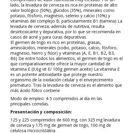
lado, la levadura de cerveza es rica en proteínas de alto
valor biológico (50%), glúcidos (35%), minerales como
potasio, fósforo, magnesio, selenio y calcio (10%) y
vitaminas del complejo B, particularmente B1 (tiamina) La
levadura de cerveza, además de nutritiva, resulta
desintoxicante y depurativa, por lo que se recomienda en
casos de acné y para curas depurativas.
El germen de trigo es rico en proteínas, grasas,
aminoácidos, minerales (sodio, potasio, calcio, fósforo,
magnesio, hierro y flúor) y vitaminas (A, E, B1, B2, B3,
B6) De entre todos los alimentos, el germen de trigo es el
que comparativamente ofrece la mayor cantidad de
vitamina E (0,6g vit E/ 100g germen aceite) La vitamina E
es un potente antioxidante que protege nuestro
organismo de la oxidación celular y el envejecimiento
prematuro. Tras la levadura de cerveza es el alimento que
más ácido fólico contiene
Modo de empleo: 4-5 comprimidos al día en las
principales comidas.
Presentación y composición:
125 y 225 comprimidos de 600 mg, con 325 mg levadura
de cerveza y 175 mg de germen de trigo, 100 mg de
celulosa microcristalina.