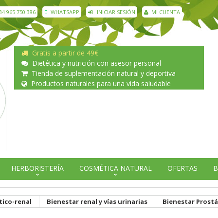
34 965 750 386
WHATSAPP
INICIAR SESIÓN
MI CUENTA
Gratis a partir de 49€
Dietética y nutrición con asesor personal
Tienda de suplementación natural y deportiva
Productos naturales para una vida saludable
HERBORISTERÍA
COSMÉTICA NATURAL
OFERTAS
B
tico-renal
Bienestar renal y vías urinarias
Bienestar Prostá