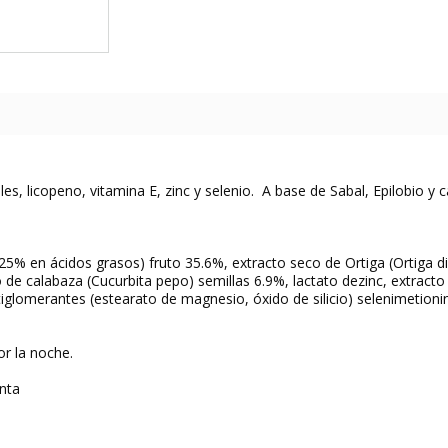
, licopeno, vitamina E, zinc y selenio. A base de Sabal, Epilobio y c
 25% en ácidos grasos) fruto 35.6%, extracto seco de Ortiga (Ortiga d
o de calabaza (Cucurbita pepo) semillas 6.9%, lactato dezinc, extracto
ntiglomerantes (estearato de magnesio, óxido de silicio) selenimetioni
or la noche.
anta