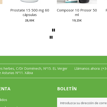
Prostate 15 500 mg 60
Composor 10 Prosor 50
cápsulas
ml
28,00€
19,25€
les herbes, C/Dr Doménech, Nº15. EL Verger
Llámanos ahora:
(+3
e Asturias Nº11. Xábia
ENTA
BOLETÍN
didos