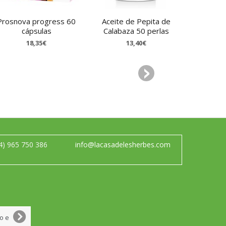
Prosnova progress 60
Aceite de Pepita de
Shatavari
cápsulas
Calabaza 50 perlas
c
18,35€
13,40€
4) 965 750 386
info@lacasadelesherbes.com