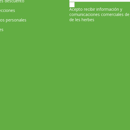
les descuento
Acepto recibir información y
ecciones
comunicaciones comerciales de
de les herbes
tos personales
es