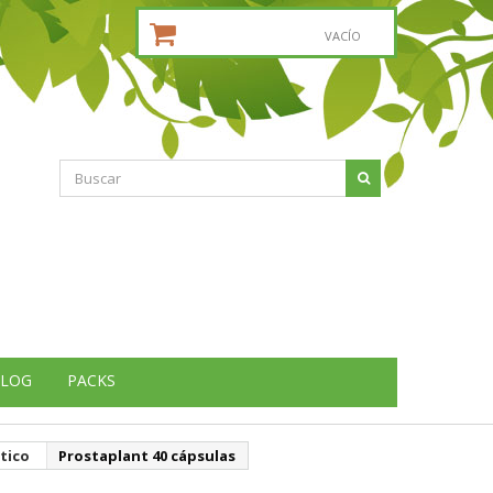
CESTA DE LA COMPRA:
VACÍO
LOG
PACKS
tico
Prostaplant 40 cápsulas