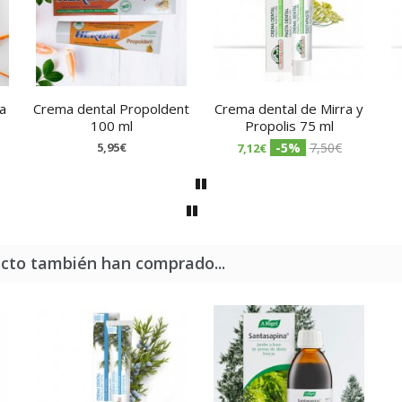
a
Crema dental Propoldent
Crema dental de Mirra y
100 ml
Propolis 75 ml
5,95€
-5%
7,50€
7,12€
ucto también han comprado...