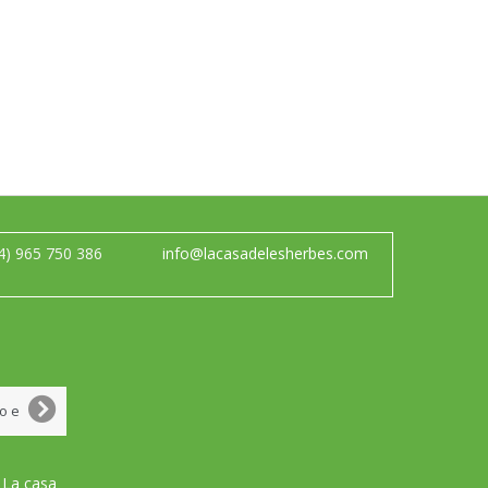
4) 965 750 386
info@lacasadelesherbes.com
 La casa