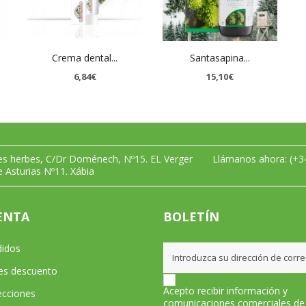
Crema dental...
Santasapina...
6,84€
15,10€
les herbes, C/Dr Doménech, Nº15. EL Verger
Llámanos ahora:
(+3
e Asturias Nº11. Xábia
ENTA
BOLETÍN
didos
les descuento
Acepto recibir información y
ecciones
comunicaciones comerciales de