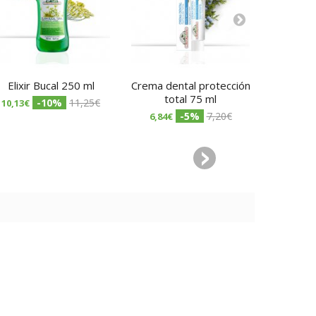
Elixir Bucal 250 ml
Crema dental protección
Crema d
total 75 ml
fr
-10%
11,25€
10,13€
-5%
7,20€
6,84€
6,84€