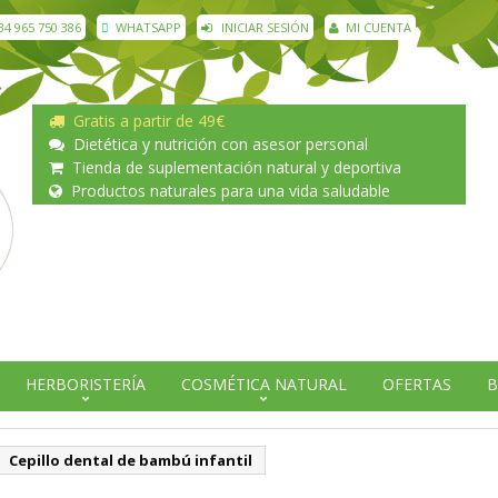
34 965 750 386
WHATSAPP
INICIAR SESIÓN
MI CUENTA
Gratis a partir de 49€
Dietética y nutrición con asesor personal
Tienda de suplementación natural y deportiva
Productos naturales para una vida saludable
HERBORISTERÍA
COSMÉTICA NATURAL
OFERTAS
B
Cepillo dental de bambú infantil