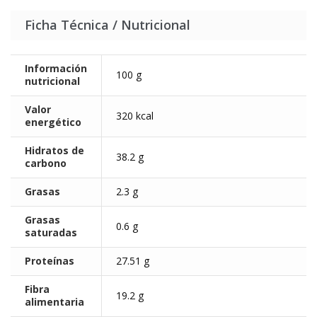
Ficha Técnica / Nutricional
Información
100 g
nutricional
Valor
320 kcal
energético
Hidratos de
38.2 g
carbono
Grasas
2.3 g
Grasas
0.6 g
saturadas
Proteínas
27.51 g
Fibra
19.2 g
alimentaria