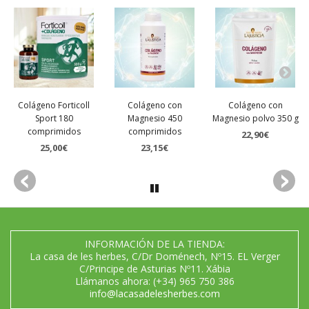
Colágeno Forticoll
Colágeno con
Colágeno con
Sport 180
Magnesio 450
Magnesio polvo 350 g
comprimidos
comprimidos
22,90€
25,00€
23,15€
INFORMACIÓN DE LA TIENDA:
La casa de les herbes, C/Dr Doménech, Nº15. EL Verger
C/Principe de Asturias Nº11. Xábia
Llámanos ahora:
(+34) 965 750 386
info@lacasadelesherbes.com