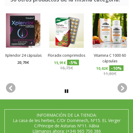
Xplendor 24 cápsulas
Floradix comprimidos
Vitamina C 1000 60
cápsulas
20,70€
-5%
15,91€
16,75€
-10%
10,62€
11,80€
INFORMACIÓN DE LA TIENDA:
La casa de les herbes, C/Dr Doménech, Nº15. EL Verger
C/Principe de Asturias Nº11. Xábia
Llámanos ahora:
(+34) 965 750 386