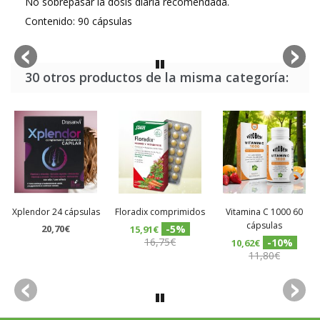
No sobrepasar la dosis diaria recomendada.
Contenido: 90 cápsulas
30 otros productos de la misma categoría:
Xplendor 24 cápsulas
Floradix comprimidos
Vitamina C 1000 60
cápsulas
20,70€
-5%
15,91€
16,75€
-10%
10,62€
11,80€