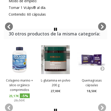
Modo de empleo:
Tomar 1 Vcáps® al día.
Contenido: 60 cápsulas
30 otros productos de la misma categoría:
Colageno marino +
L-glutamina en polvo
Quemagrasas
silcio orgánico
200 g
cápsulas
comprimidos
27,00€
18,50€
-5%
25,17€
26,50€