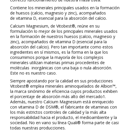
Contiene los minerales principales usados en la formación
de huesos (
calcio
,
magnesio
y
zinc
), acompañados
de
vitamina D
, esencial para la absorción del calcio.
Calcium Magnesium
, de
Vitobest®
, reúne en su
formulación lo mejor de los principales minerales usados
en la formación de nuestros huesos (calcio, magnesio y
zinc), acompañados de vitamina D (esencial para la
absorción del calcio). Pero tan importante como estos
ingredientes en sí mismos, es la forma en la que los
consumimos porque la mayoría de los complejos
minerales utilizan materias primas procedentes de
moléculas inorgánicas con una baja o nula absorción.
Este no es nuestro caso.
Siempre apostando por la calidad en sus producciones
Vitobest®
emplea minerales aminoquelados de
Albion™
,
la marca sinónimo de eficiencia cuyos productos exhiben
el porcentaje de absorción más alto del mercado
1
.
Además, nuestro
Calcium Magnesium
está enriquecido
con vitamina D de
DSM®
, el fabricante de vitaminas con
los más estrictos controles de calidad y la más alta
responsabilidad hacia el producto, el medioambiente y la
sociedad. No en vano su línea
Quali®
forma parte de casi
todas nuestras producciones.