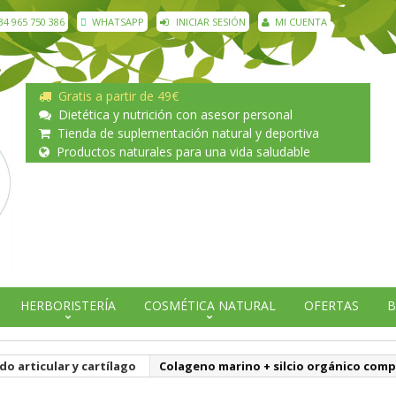
34 965 750 386
WHATSAPP
INICIAR SESIÓN
MI CUENTA
Gratis a partir de 49€
Dietética y nutrición con asesor personal
Tienda de suplementación natural y deportiva
Productos naturales para una vida saludable
HERBORISTERÍA
COSMÉTICA NATURAL
OFERTAS
B
do articular y cartílago
Colageno marino + silcio orgánico com