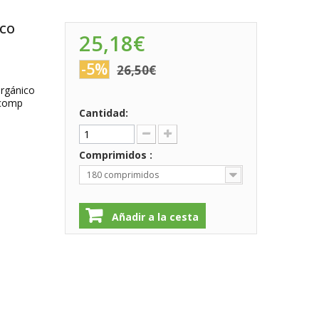
ico
25,18€
-5%
26,50€
Orgánico
 comp
Cantidad:
Comprimidos :
180 comprimidos
Añadir a la cesta