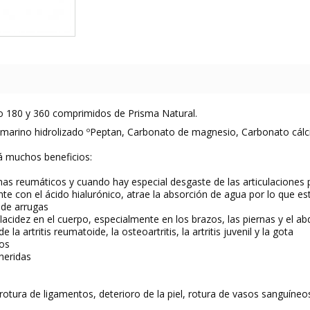
co 180 y 360 comprimidos de Prisma Natural.
marino hidrolizado ºPeptan, Carbonato de magnesio, Carbonato cálc
á muchos beneficios:
mas reumáticos y cuando hay especial desgaste de las articulaciones
ente con el ácido hialurónico, atrae la absorción de agua por lo que es
a de arrugas
a flacidez en el cuerpo, especialmente en los brazos, las piernas y el 
e la artritis reumatoide, la osteoartritis, la artritis juvenil y la gota
gos
 heridas
s, rotura de ligamentos, deterioro de la piel, rotura de vasos sanguí