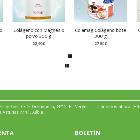
o
Colágeno con Magnesio
Colamag Colágeno bote
polvo 350 g
300 g
22,90€
27,50€
les herbes, C/Dr Doménech, Nº15. EL Verger
Llámanos ahora:
(+3
e Asturias Nº11. Xábia
ENTA
BOLETÍN