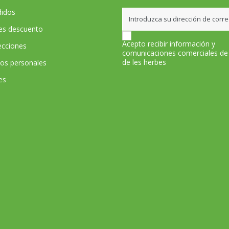
didos
les descuento
Acepto recibir información y
ecciones
comunicaciones comerciales de
de les herbes
tos personales
es