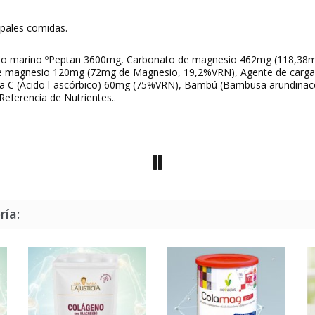
ipales comidas.
zado marino ºPeptan 3600mg, Carbonato de magnesio 462mg (118,38
 magnesio 120mg (72mg de Magnesio, 19,2%VRN), Agente de carga (C
ina C (Ácido l-ascórbico) 60mg (75%VRN), Bambú (Bambusa arundinacea
Referencia de Nutrientes..
ría: