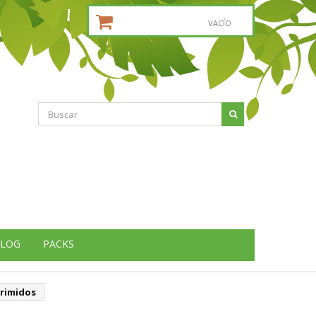
CESTA DE LA COMPRA:
VACÍO
LOG
PACKS
primidos