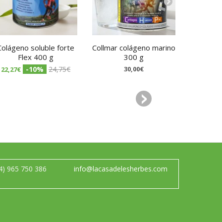
Colágeno soluble forte
Collmar colágeno marino
Collmar 
Flex 400 g
300 g
cúr
-10%
24,75€
30,00€
22,27€
28,88€
4) 965 750 386
info@lacasadelesherbes.com