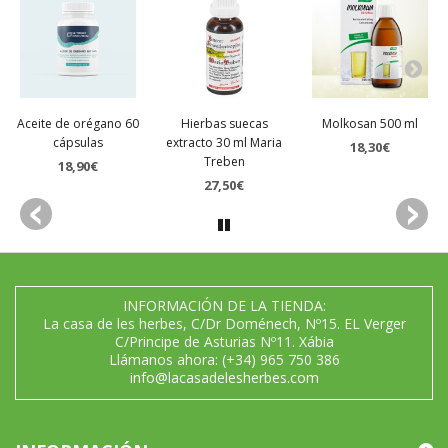
Aceite de orégano 60
Hierbas suecas
Molkosan 500 ml
cápsulas
extracto 30 ml Maria
18,30€
Treben
18,90€
27,50€
INFORMACIÓN DE LA TIENDA:
La casa de les herbes, C/Dr Doménech, Nº15. EL Verger
C/Principe de Asturias Nº11. Xábia
Llámanos ahora:
(+34) 965 750 386
info@lacasadelesherbes.com