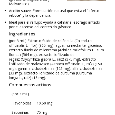
Malvavisco).
Acción suave: Formulación natural que evita el "efecto
rebote" y la dependencia.
Ideal para el reflujo: Ayuda a calmar el esófago irritado
por el ascenso del contenido gástrico.
Ingredientes
(por 3 mL) Extracto fluido de caléndula
(Calendula
officinalis
L., flor) (965 mg), agua, humectante: glicerina,
extracto fluido de milenrama
(Achillea millefolium
L., sum.
florida) (564 mg), extracto liofilizado de
regaliz
(Glycyrrhiza glabra
L., raíz) (375 mg), extracto
liofilizado de malvavisco
(Althaea officinalis
L., raíz) (150
mg), gamma-ciclodextrinas (121 mg), alfa-ciclodextrinas
(33 mg), extracto liofilizado de cúrcuma
(Curcuma
longa
L., raíz) (15 mg).
Compuestos activos
(por 3 mL)
Flavonoides
10,50 mg
Saponinas
75 mg