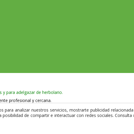
s y para adelgazar de herbolario.
ente profesional y cercana.
 965 750 386
 para analizar nuestros servicios, mostrarte publicidad relacionada 
la posibilidad de compartir e interactuar con redes sociales. Consult
 y utiliza certificado de seguridad SSL que garantiza la privacidad de 
mpra.