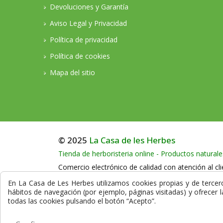
Devoluciones y Garantía
Aviso Legal y Privacidad
Política de privacidad
Política de cookies
Mapa del sitio
© 2025
La Casa de les Herbes
Tienda de herboristeria online - Productos naturale
Comercio electrónico de calidad con atención al cli
Llámenos en horario comercial al teléfono:
+34
En La Casa de Les Herbes utilizamos cookies propias y de terceros
hábitos de navegación (por ejemplo, páginas visitadas) y ofrecer 
La compra en nuestra herboristería está protegida
todas las cookies pulsando el botón “Acepto”.
datos que se transmiten durante el proceso de co