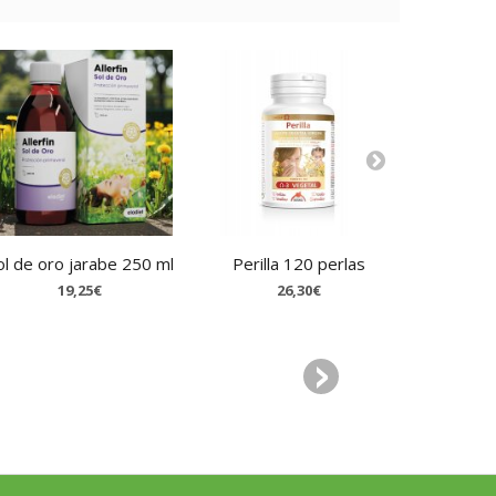
ol de oro jarabe 250 ml
Perilla 120 perlas
Inmunob
19,25€
26,30€