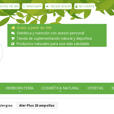
34 965 750 386
WHATSAPP
INICIAR SESIÓN
MI CUENTA
Gratis a partir de 49€
Dietética y nutrición con asesor personal
Tienda de suplementación natural y deportiva
Productos naturales para una vida saludable
HERBORISTERÍA
COSMÉTICA NATURAL
OFERTAS
B
Alergias
Aler Plus 20 ampollas