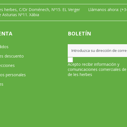
les herbes, C/Dr Doménech, Nº15. EL Verger
Llámanos ahora:
(+3
e Asturias Nº11. Xábia
ENTA
BOLETÍN
didos
les descuento
Acepto recibir información y
ecciones
comunicaciones comerciales de
de les herbes
tos personales
es