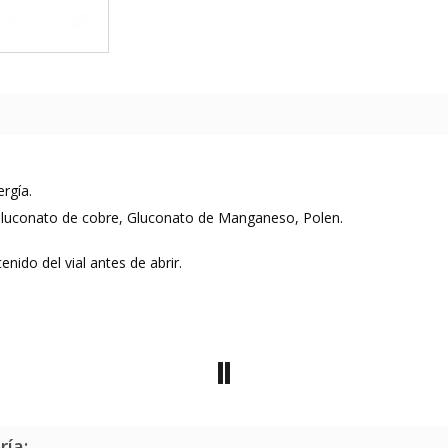
rgía.
 Gluconato de cobre, Gluconato de Manganeso, Polen.
nido del vial antes de abrir.
ría: