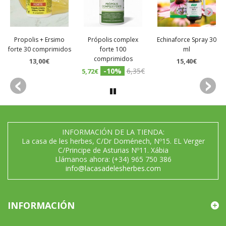
Propolis + Ersimo
Própolis complex
Echinaforce Spray 30
forte 30 comprimidos
forte 100
ml
comprimidos
13,00€
15,40€
-10%
6,35€
5,72€
INFORMACIÓN DE LA TIENDA:
La casa de les herbes, C/Dr Doménech, Nº15. EL Verger
C/Principe de Asturias Nº11. Xábia
Llámanos ahora:
(+34) 965 750 386
info@lacasadelesherbes.com
INFORMACIÓN