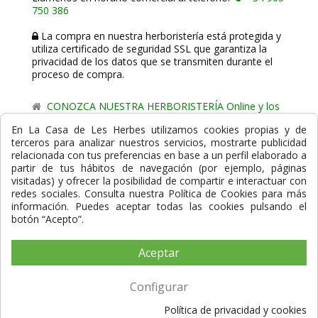
750 386
La compra en nuestra herboristería está protegida y
utiliza certificado de seguridad SSL que garantiza la
privacidad de los datos que se transmiten durante el
proceso de compra.
CONOZCA NUESTRA HERBORISTERÍA Online y los
comercio de proximidad de La Casa de les Herbes.
En La Casa de Les Herbes utilizamos cookies propias y de
terceros para analizar nuestros servicios, mostrarte publicidad
Powered by
Gesdi.com E-Commerce - Tiendas online
relacionada con tus preferencias en base a un perfil elaborado a
profesionales y seguras
partir de tus hábitos de navegación (por ejemplo, páginas
visitadas) y ofrecer la posibilidad de compartir e interactuar con
Formas de Pago
redes sociales. Consulta nuestra Política de Cookies para más
información. Puedes aceptar todas las cookies pulsando el
botón “Acepto”.
Aceptar
Compra Segura
Configurar
Política de privacidad y cookies