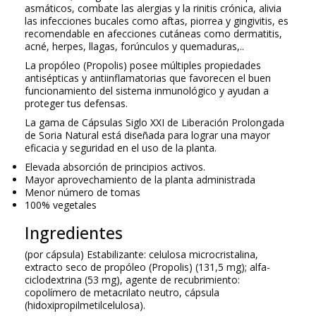
asmáticos, combate las alergias y la rinitis crónica, alivia
las infecciones bucales como aftas, piorrea y gingivitis, es
recomendable en afecciones cutáneas como dermatitis,
acné, herpes, llagas, forúnculos y quemaduras,..
La propóleo (Propolis) posee múltiples propiedades
antisépticas y antiinflamatorias que favorecen el buen
funcionamiento del sistema inmunológico y ayudan a
proteger tus defensas.
La gama de Cápsulas Siglo XXI de Liberación Prolongada
de Soria Natural está diseñada para lograr una mayor
eficacia y seguridad en el uso de la planta.
Elevada absorción de principios activos.
Mayor aprovechamiento de la planta administrada
Menor número de tomas
100% vegetales
Ingredientes
(por cápsula) Estabilizante: celulosa microcristalina,
extracto seco de propóleo (Propolis) (131,5 mg); alfa-
ciclodextrina (53 mg), agente de recubrimiento:
copolímero de metacrilato neutro, cápsula
(hidoxipropilmetilcelulosa).