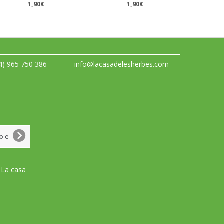
1,90€
1,90€
4) 965 750 386
info@lacasadelesherbes.com
 La casa