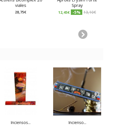
viales
Spray
com
28,75€
-5%
13,10€
12,45€
12,68€
Inciensos...
Incienso...
Cas