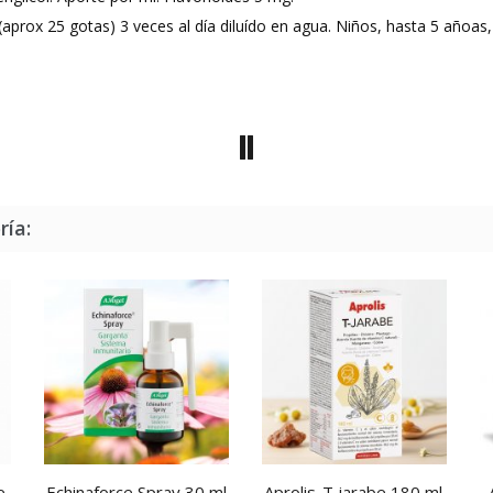
prox 25 gotas) 3 veces al día diluído en agua. Niños, hasta 5 añoas, 
ría:
e
Echinaforce Spray 30 ml
Aprolis-T jarabe 180 ml.