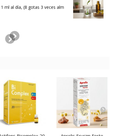
1 ml al día, (8 gotas 3 veces alm
Actifens Bicomplex 20
Aprolis Erysim Forte
Compos