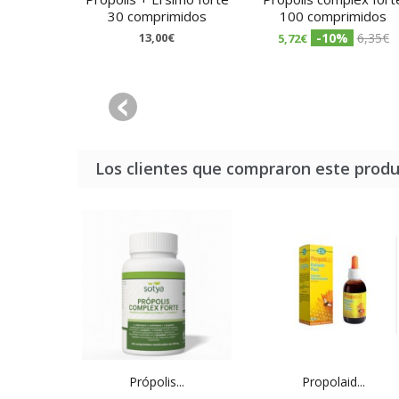
30 comprimidos
100 comprimidos
13,00€
-10%
6,35€
5,72€
Los clientes que compraron este prod
Própolis...
Propolaid...