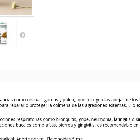
ancias como resinas, gomas y polen,, que recogen las abejas de los br
para reparar o proteger la colmena de las agresiones externas. Ello 
cciones respiratorias como bronquitis, gripe, neumonía, laringitis o si
 infecciones bucales como aftas, piorrea y gingivitis, es recomendable
englicol. Aporte por ml: Flavonoides 5 mg.