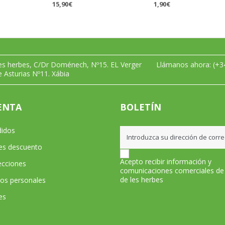
15,90€
1,90€
les herbes, C/Dr Doménech, Nº15. EL Verger
Llámanos ahora:
(+3
e Asturias Nº11. Xábia
ENTA
BOLETÍN
didos
les descuento
Acepto recibir información y
ecciones
comunicaciones comerciales de
de les herbes
tos personales
es