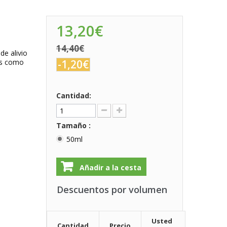
13,20€
14,40€
de alivio
as como
-1,20€
Cantidad:
Tamaño :
50ml
Añadir a la cesta
Descuentos por volumen
Usted
Cantidad
Precio