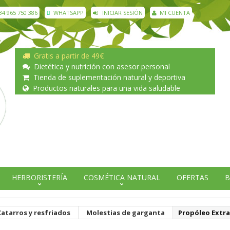
34 965 750 386
WHATSAPP
INICIAR SESIÓN
MI CUENTA
Gratis a partir de 49€
Dietética y nutrición con asesor personal
Tienda de suplementación natural y deportiva
Productos naturales para una vida saludable
HERBORISTERÍA
COSMÉTICA NATURAL
OFERTAS
B
Catarros y resfriados
Molestias de garganta
Propóleo Extra