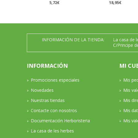
5,72€
18,95€
INFORMACIÓN DE LA TIENDA:
La casa de 
C/Principe d
INFORMACIÓN
MI CU
Promociones especiales
Mis pe
Novedades
Mis va
Nuestras tiendas
Mis dir
Contacte con nosotros
Mis da
Documentación Herboristeria
Mis val
La casa de les herbes