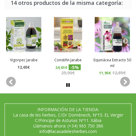
14 otros productos de la misma categoría:
Vigorpec Jarabe
Constifin Jarabe
Equinácea Extracto 50
ml
12,65€
-5%
24,61€
25,90€
12,85€
11,95€
INFORMACIÓN DE LA TIENDA:
La casa de les herbes, C/Dr Doménech, Nº15. EL Verger
C/Principe de Asturias Nº11. Xábia
Llámanos ahora:
(+34) 965 750 386
info@lacasadelesherbes.com