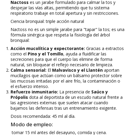
Nactoss
es un jarabe formulado para calmar la tos y
despejar las vías altas, permitiendo que tu sistema
respiratorio trabaje en total apertura y sin restricciones.
Ciencia bronquial: triple acción natural
Nactoss no es un simple jarabe para "tapar" la tos; es una
fórmula sinérgica que respeta la fisiología del árbol
bronquial:
Acción mucolítica y expectorante:
Gracias a extractos
como el
Pino y el Tomillo
, ayuda a fluidificar las
secreciones para que el cuerpo las elimine de forma
natural, sin bloquear el reflejo necesario de limpieza.
Calma sensorial:
El
Malvavisco y el Llantén
aportan
mucílagos que actúan como un bálsamo protector sobre
las mucosas irritadas por el aire frío, la contaminación o
el esfuerzo intenso.
Refuerzo inmunitario:
La presencia de
Saúco y
Própolis
dota al deportista de un escudo natural frente a
las agresiones externas que suelen atacar cuando
bajamos las defensas tras un entrenamiento exigente.
Dosis recomendada: 45 ml al día.
Modo de empleo:
tomar 15 ml antes del desayuno, comida y cena.