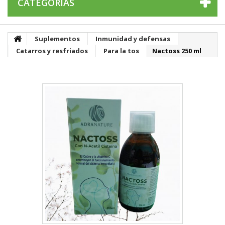
CATEGORÍAS
Suplementos
Inmunidad y defensas
Catarros y resfriados
Para la tos
Nactoss 250 ml