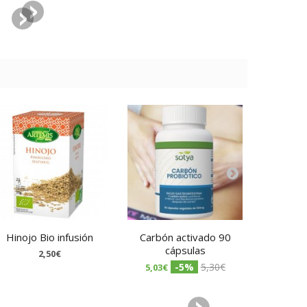
Hinojo Bio infusión
Carbón activado 90
Carbovit
cápsulas
2,50€
-5%
5,30€
5,03€