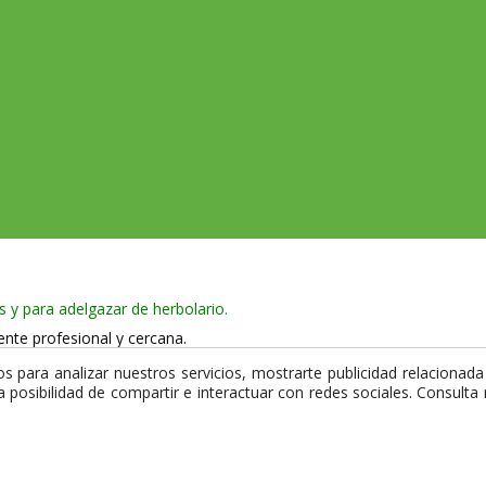
s y para adelgazar de herbolario.
ente profesional y cercana.
 965 750 386
 para analizar nuestros servicios, mostrarte publicidad relacionada 
la posibilidad de compartir e interactuar con redes sociales. Consult
 y utiliza certificado de seguridad SSL que garantiza la privacidad de 
mpra.
comercio de proximidad de La Casa de les Herbes.