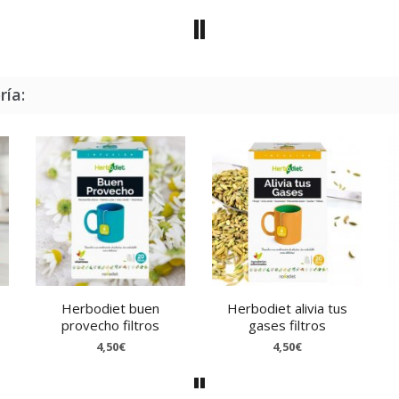
ría:
Herbodiet buen
Herbodiet alivia tus
provecho filtros
gases filtros
4,50€
4,50€