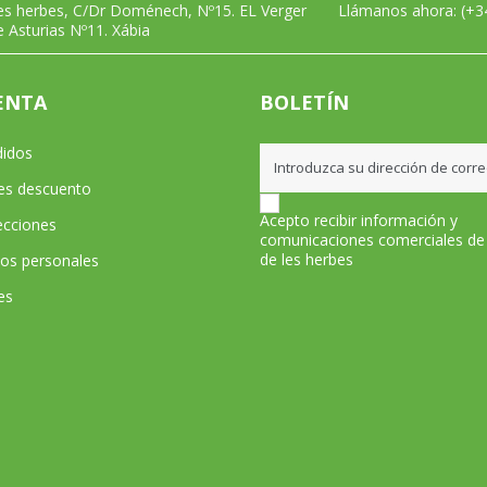
les herbes, C/Dr Doménech, Nº15. EL Verger
Llámanos ahora:
(+3
e Asturias Nº11. Xábia
ENTA
BOLETÍN
didos
les descuento
Acepto recibir información y
ecciones
comunicaciones comerciales de
de les herbes
tos personales
es