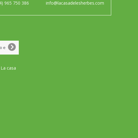
4) 965 750 386
info@lacasadelesherbes.com
 La casa