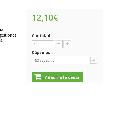
12,10€
iv,
igestiones
Cantidad:
s.
Cápsulas :
60 cápsulas
Añadir a la cesta