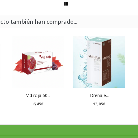
ucto también han comprado...
Vid roja 60...
Drenaje...
6,45€
13,05€