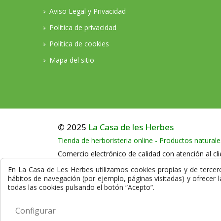
Aviso Legal y Privacidad
Política de privacidad
Política de cookies
Mapa del sitio
© 2025
La Casa de les Herbes
Tienda de herboristeria online - Productos naturale
Comercio electrónico de calidad con atención al cli
Llámenos en horario comercial al teléfono:
+34
En La Casa de Les Herbes utilizamos cookies propias y de terceros
hábitos de navegación (por ejemplo, páginas visitadas) y ofrecer 
La compra en nuestra herboristería está protegida
todas las cookies pulsando el botón “Acepto”.
datos que se transmiten durante el proceso de co
Configurar
CONOZCA NUESTRA HERBORISTERÍA Online y los 