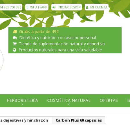
34 965 750 386
WHATSAPP
INICIAR SESIÓN
MI CUENTA
Gratis a partir de 49€
Dietética y nutrición con asesor personal
Tienda de suplementación natural y deportiva
Productos naturales para una vida saludable
HERBORISTERÍA
COSMÉTICA NATURAL
OFERTAS
B
s digestivas y hinchazón
Carbon Plus 60 cápsulas