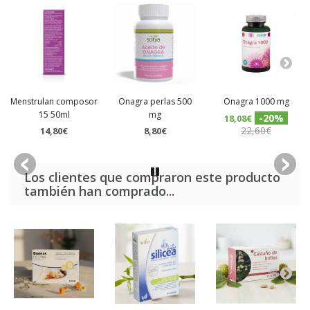
Menstrulan composor
Onagra perlas 500
Onagra 1000 mg
15 50ml
mg
-20%
18,08€
22,60€
14,80€
8,80€
Los clientes que compraron este producto
también han comprado...