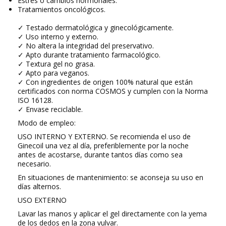
Estrés o cambios hormonales.
Tratamientos oncológicos.
✓
Testado dermatológica y ginecológicamente.
✓
Uso interno y externo.
✓ No altera la integridad del
preservativo.
✓ Apto durante
tratamiento
farmacológico
.
✓
Textura gel
no grasa.
✓ Apto para
veganos
.
✓ Con
ingredientes de origen 100% natural
que están
certificados con norma COSMOS y cumplen con la Norma
ISO 16128.
✓ Envase reciclable.
Modo de empleo:
USO INTERNO Y EXTERNO. Se recomienda el uso de
Ginecoil una vez al día, preferiblemente por la noche
antes de acostarse, durante tantos días como sea
necesario.
En situaciones de mantenimiento: se aconseja su uso en
días alternos.
USO EXTERNO
Lavar las manos y aplicar el gel directamente con la yema
de los dedos en la zona vulvar.