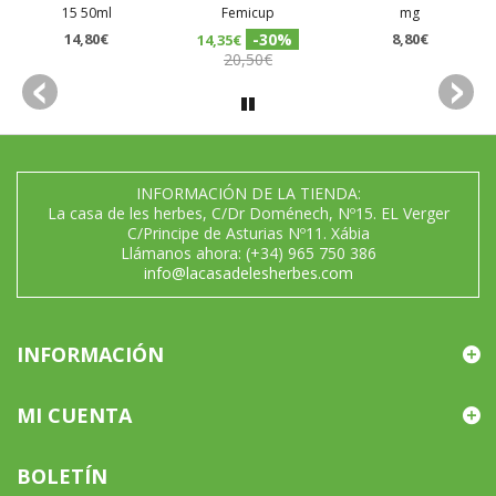
15 50ml
Femicup
mg
14,80€
-30%
8,80€
14,35€
20,50€
INFORMACIÓN DE LA TIENDA:
La casa de les herbes, C/Dr Doménech, Nº15. EL Verger
C/Principe de Asturias Nº11. Xábia
Llámanos ahora:
(+34) 965 750 386
info@lacasadelesherbes.com
INFORMACIÓN
MI CUENTA
BOLETÍN