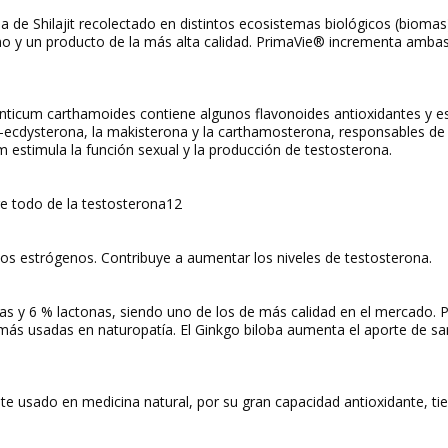
da de
Shilajit
recolectado en distintos ecosistemas biológicos (bioma
mo y un producto de la más alta calidad.
PrimaVie®
incrementa ambas te
nticum carthamoides
contiene algunos flavonoides antioxidantes y es
a-ecdysterona, la makisterona y la carthamosterona, responsables de
m estimula la función sexual y la producción de testosterona.
re todo de la testosterona
12
los estrógenos. Contribuye a aumentar los niveles de testosterona.
nas y 6 % lactonas, siendo uno de los de más calidad en el mercado. 
 más usadas en naturopatía. El
Ginkgo biloba
aumenta el aporte de san
sado en medicina natural, por su gran capacidad antioxidante, tiene