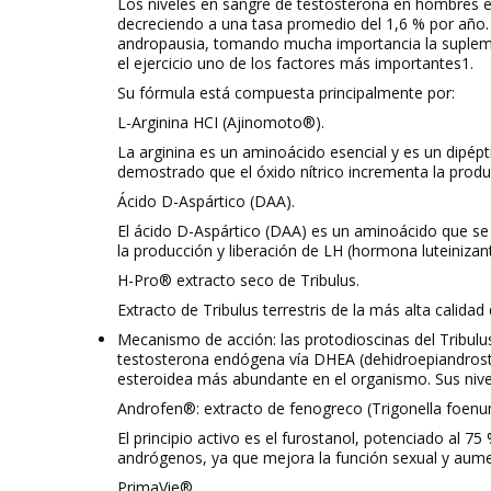
Los niveles en sangre de testosterona en hombres
decreciendo a una tasa promedio del 1,6 % por año. 
andropausia,
tomando mucha importancia la supleme
el ejercicio uno de los factores más importantes
1
.
Su fórmula está compuesta principalmente por:
L-Arginina HCI (Ajinomoto®).
La arginina es un aminoácido esencial y es un dipépt
demostrado que el óxido nítrico incrementa la prod
Ácido D-Aspártico (DAA).
El ácido D-Aspártico (DAA) es un aminoácido que se e
la producción y liberación de LH (hormona luteinizan
H-Pro® extracto seco de Tribulus.
Extracto de
Tribulus terrestris
de la más alta calidad
Mecanismo de acción:
las protodioscinas del
Tribulu
testosterona endógena vía DHEA (dehidroepiandros
esteroidea más abundante en el organismo. Sus nive
Androfen®: extracto de fenogreco (
Trigonella foen
El principio activo es el furostanol, potenciado al 75
andrógenos, ya que mejora la función sexual y aum
PrimaVie®.