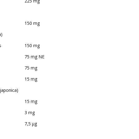
225 mg
150 mg
a
)
s
150 mg
75 mg NE
75 mg
15 mg
japonica
)
15 mg
3 mg
7,5 µg