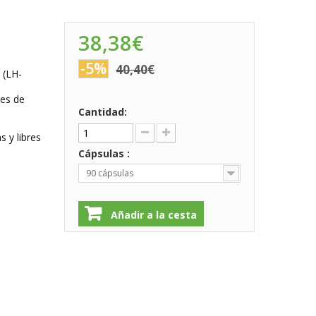
38,38€
-5%
40,40€
 (LH-
les de
Cantidad:
 y libres
Cápsulas :
90 cápsulas
Añadir a la cesta