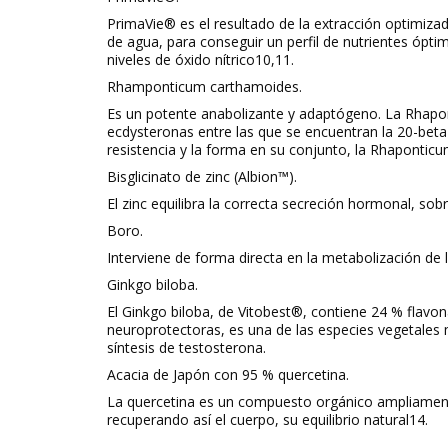
PrimaVie®
es el resultado de la extracción optimiza
de agua, para conseguir un perfil de nutrientes ópti
niveles de óxido nítrico
10,11
.
Rhamponticum carthamoides.
Es un potente anabolizante y adaptógeno. La
Rhapo
ecdysteronas entre las que se encuentran la 20-bet
resistencia y la forma en su conjunto, la Rhaponticu
Bisglicinato de zinc (Albion™).
El zinc equilibra la correcta secreción hormonal, sob
Boro.
Interviene de forma directa en la metabolización de 
Ginkgo biloba.
El
Ginkgo biloba
, de
Vitobest®
, contiene 24 % flavo
neuroprotectoras, es una de las especies vegetales
síntesis de testosterona.
Acacia de Japón con 95 % quercetina.
La
quercetina
es un compuesto orgánico ampliamente u
recuperando así el cuerpo, su equilibrio natural
14
.