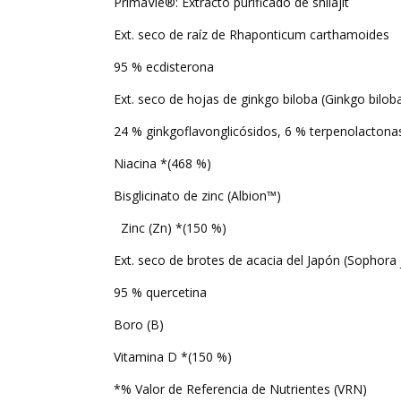
PrimaVie®
: Extracto purificado de shilajit
Ext. seco de raíz de
Rhaponticum carthamoides
95 % ecdisterona
Ext. seco de hojas de ginkgo biloba (
Ginkgo bilob
24 % ginkgoflavonglicósidos, 6 % terpenolactona
Niacina *(468 %)
Bisglicinato de zinc (
Albion™
)
Zinc (Zn) *(150 %)
Ext. seco de brotes de acacia del Japón (
Sophora 
95 % quercetina
Boro (B)
Vitamina D *(150 %)
*% Valor de Referencia de Nutrientes (VRN)