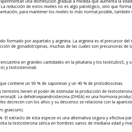
 experimentan una
disminución gradual a medida que aumenta la edad
La reducción de estos niveles no es algo patológico, sino que forma 
ntación, para mantener los niveles lo más normal posible
, también 
ido formado por aspartato y arginina. La arginina es el precursor del 
ucción de gonadotropinas, muchas de las cuales son precursoras de l
ncuentra en grandes cantidades en la pituitaria y los testículos
5
, y 
te) y testosterona
6
.
 que contiene un 90 % de saponinas y un 40 % de protodioscinas.
s terrestris
tienen el poder de estimular la producción de testosteron
terona)
8
. La dehidroepiandrosterona (DHEA) es una hormona producid
les decrecen con los años y su descenso se relaciona con la aparici
um-graecum
).
 %. El extracto de esta especie es una alternativa segura y efectiva pa
enta la testosterona sérica en hombres sanos de mediana edad y ma