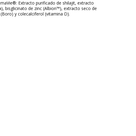
maVie®: Extracto purificado de shilajit, extracto
a), bisglicinato de zinc (Albion™), extracto seco de
(Boro) y colecalciferol (vitamina D).