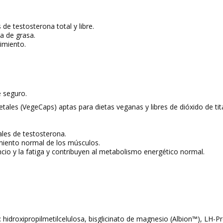
de testosterona total y libre.
a de grasa.
imiento.
e seguro.
etales
(VegeCaps)
aptas para dietas veganas
y
libres de dióxido de ti
ales de testosterona.
amiento normal de los músculos.
ncio y la fatiga y contribuyen al metabolismo energético normal.
hidroxipropilmetilcelulosa, bisglicinato de magnesio (Albion™), LH-Pro