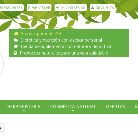
34 965 750 386
WHATSAPP
INICIAR SESIÓN
MI CUENTA
Gratis a partir de 49€
Dietética y nutrición con asesor personal
Tienda de suplementación natural y deportiva
Productos naturales para una vida saludable
HERBORISTERÍA
COSMÉTICA NATURAL
OFERTAS
B
s