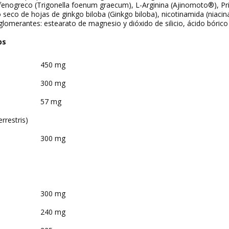
fenogreco (
Trigonella foenum graecum
), L-Arginina (Ajinomoto®), Pri
o seco de hojas de ginkgo biloba (
Ginkgo biloba
), nicotinamida (niacin
aglomerantes: estearato de magnesio y dióxido de silicio, ácido bórico 
ps
450 mg
300 mg
57 mg
errestris
)
300 mg
300 mg
240 mg