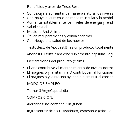
Beneficios y usos de TestoBest:
Contribuye a aumentar de manera natural los niveles 
Contribuye al aumento de masa muscular y la pérdid
Aumenta notablemente los niveles de energía y rend
Salud sexual.
Medicina
Anti-Aging
.
Útil en recuperaciones y convalecencias.
Contribuye a la salud de los huesos.
TestoBest
, de
Vitobest®
, es un producto totalment
Vitobest®
utiliza para este suplemento
cápsulas veg
Declaraciones del producto (claims):
El zinc contribuye al mantenimiento de niveles norm
El magnesio y la vitamina D contribuyen al funcion
El magnesio y la niacina ayudan a disminuir el cansa
MODO DE EMPLEO:
Tomar 3 VegeCaps al día.
COMPOSICIÓN:
Alérgenos:
no contiene. Sin gluten.
Ingredientes:
ácido D-Aspártico, espesante (cápsula): 