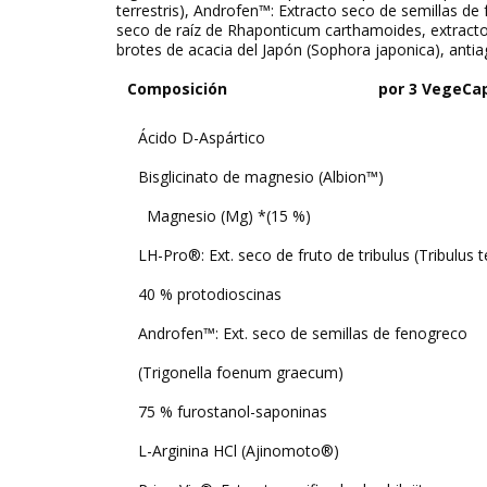
terrestris
), Androfen™: Extracto seco de semillas de 
seco de raíz de
Rhaponticum carthamoides
, extract
brotes de acacia del Japón (
Sophora japonica
), anti
Composición
por 3 VegeCa
Ácido D-Aspártico
Bisglicinato de magnesio (
Albion™
)
Magnesio (Mg) *(15 %)
LH-Pro®
: Ext. seco de fruto de tribulus (
Tribulus t
40 % protodioscinas
Androfen™
: Ext. seco de semillas de fenogreco
(
Trigonella foenum graecum
)
75 % furostanol-saponinas
L-Arginina HCl (
Ajinomoto®
)