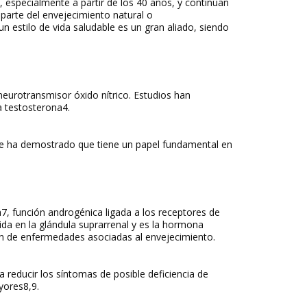
, especialmente a partir de los 40 años, y continúan
parte del envejecimiento natural o
un estilo de vida saludable es un gran aliado, siendo
neurotransmisor óxido nítrico. Estudios han
a testosterona
4
.
se ha demostrado que tiene un papel fundamental en
a
7
, función androgénica ligada a los receptores de
a en la glándula suprarrenal y es la hormona
ón de enfermedades asociadas al envejecimiento.
ra reducir los síntomas de posible deficiencia de
yores
8,9
.