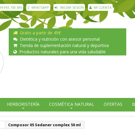
34 965 750 386
WHATSAPP
INICIAR SESIÓN
MI CUENTA
Gratis a partir de 49€
Dietética y nutrición con asesor personal
Tienda de suplementación natural y deportiva
Productos naturales para una vida saludable
HERBORISTERÍA
COSMÉTICA NATURAL
OFERTAS
B
o
Composor 05 Sedaner complex 50 ml