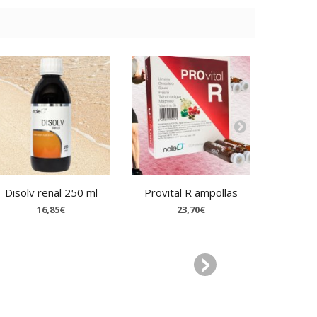
Disolv renal 250 ml
Provital R ampollas
Ará
concen
16,85€
23,70€