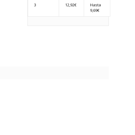
3
12,92€
Hasta
9,69€