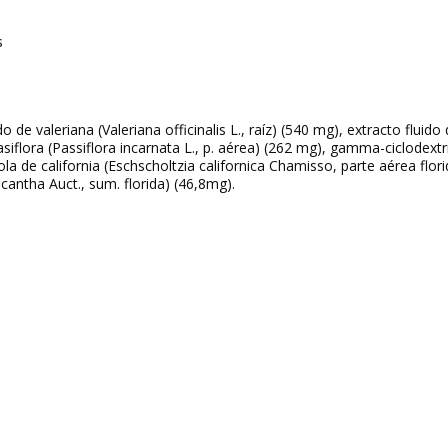
s
do de valeriana
(Valeriana officinalis
L., raíz) (540 mg), extracto fluido
siflora (
Passiflora incarnata
L., p. aérea) (262 mg), gamma-ciclodextri
la de california (
Eschscholtzia californica
Chamisso, parte aérea flori
acantha
Auct., sum. florida) (46,8mg).