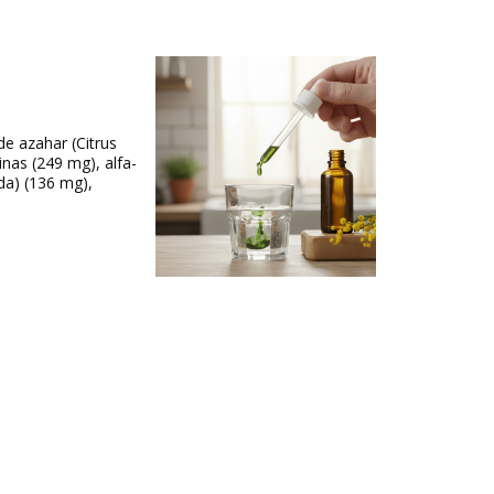
 de azahar (
Citrus
nas (249 mg), alfa-
da) (136 mg),