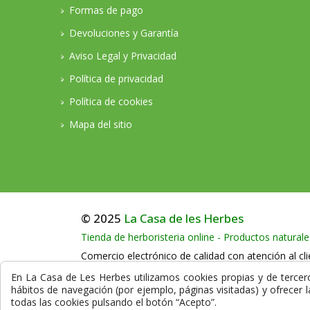
Formas de pago
Devoluciones y Garantía
Aviso Legal y Privacidad
Política de privacidad
Política de cookies
Mapa del sitio
© 2025
La Casa de les Herbes
Tienda de herboristeria online - Productos naturale
Comercio electrónico de calidad con atención al cli
Llámenos en horario comercial al teléfono:
+34
En La Casa de Les Herbes utilizamos cookies propias y de terceros
hábitos de navegación (por ejemplo, páginas visitadas) y ofrecer 
La compra en nuestra herboristería está protegida
todas las cookies pulsando el botón “Acepto”.
datos que se transmiten durante el proceso de co