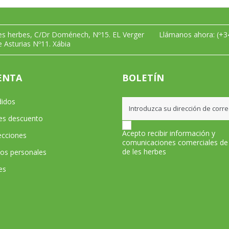
les herbes, C/Dr Doménech, Nº15. EL Verger
Llámanos ahora:
(+3
e Asturias Nº11. Xábia
ENTA
BOLETÍN
didos
les descuento
Acepto recibir información y
ecciones
comunicaciones comerciales de
de les herbes
tos personales
es