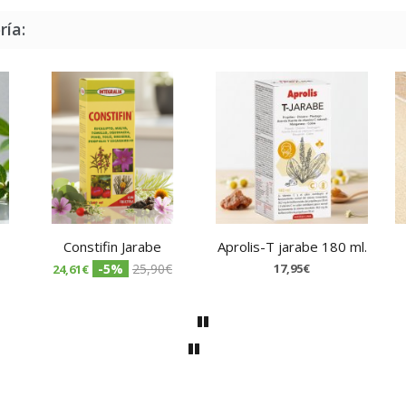
ría:
Constifin Jarabe
Aprolis-T jarabe 180 ml.
-5%
25,90€
17,95€
24,61€