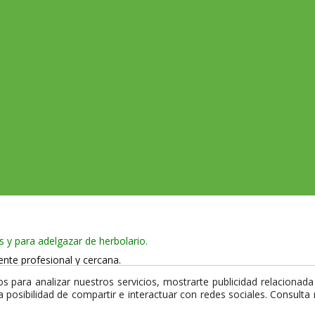
s y para adelgazar de herbolario.
ente profesional y cercana.
 965 750 386
 para analizar nuestros servicios, mostrarte publicidad relacionada 
la posibilidad de compartir e interactuar con redes sociales. Consult
 y utiliza certificado de seguridad SSL que garantiza la privacidad de 
mpra.