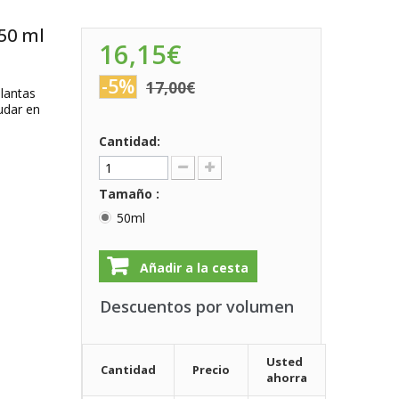
50 ml
16,15€
-5%
17,00€
lantas
udar en
Cantidad:
Tamaño :
50ml
Añadir a la cesta
Descuentos por volumen
Usted
Cantidad
Precio
ahorra