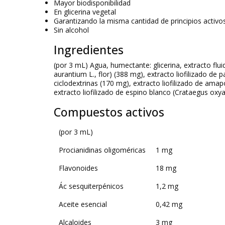
Mayor biodisponibilidad
En glicerina vegetal
Garantizando la misma cantidad de principios activo
Sin alcohol
Ingredientes
(por 3 mL) Agua, humectante: glicerina, extracto flui
aurantium
L., flor) (388 mg), extracto liofilizado de pa
ciclodextrinas (170 mg), extracto liofilizado de amapo
extracto liofilizado de espino blanco (
Crataegus oxy
Compuestos activos
(por 3 mL)
Procianidinas oligoméricas
1 mg
Flavonoides
18 mg
Ác sesquiterpénicos
1,2 mg
Aceite esencial
0,42 mg
Alcaloides
3 mg