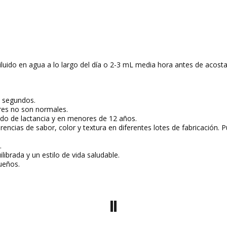
iluido en agua a lo largo del día o 2-3 mL media hora antes de acost
os segundos.
ares no son normales.
do de lactancia y en menores de 12 años.
erencias de sabor, color y textura en diferentes lotes de fabricación.
z.
ilibrada y un estilo de vida saludable.
queños.