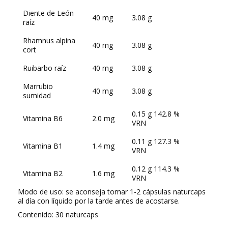
Diente de León
40 mg
3.08 g
raíz
Rhamnus alpina
40 mg
3.08 g
cort
Ruibarbo raíz
40 mg
3.08 g
Marrubio
40 mg
3.08 g
sumidad
0.15 g 142.8 %
Vitamina B6
2.0 mg
VRN
0.11 g 127.3 %
Vitamina B1
1.4 mg
VRN
0.12 g 114.3 %
Vitamina B2
1.6 mg
VRN
Modo de uso: se aconseja tomar 1-2 cápsulas naturcaps
al día con líquido por la tarde antes de acostarse.
Contenido: 30 naturcaps