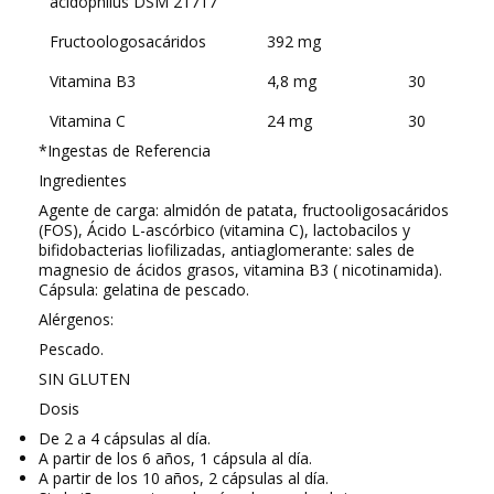
acidophilus DSM 21717
Fructoologosacáridos
392 mg
Vitamina B3
4,8 mg
30
Vitamina C
24 mg
30
*Ingestas de Referencia
Ingredientes
Agente de carga: almidón de patata, fructooligosacáridos
(FOS), Ácido L-ascórbico (vitamina C), lactobacilos y
bifidobacterias liofilizadas, antiaglomerante: sales de
magnesio de ácidos grasos, vitamina B3 ( nicotinamida).
Cápsula: gelatina de pescado.
Alérgenos:
Pescado.
SIN GLUTEN
Dosis
De 2 a 4 cápsulas al día.
A partir de los 6 años, 1 cápsula al día.
A partir de los 10 años, 2 cápsulas al día.