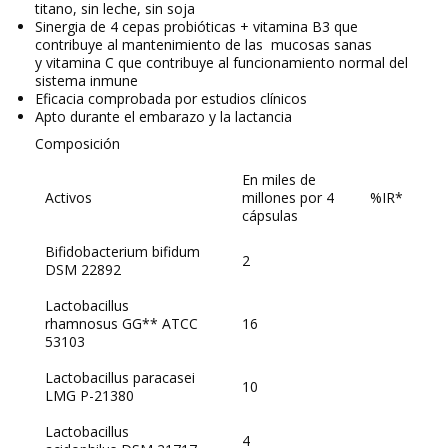
titano, sin leche, sin soja
Sinergia de 4 cepas probióticas + vitamina B3 que
contribuye al mantenimiento de las mucosas sanas
y vitamina C que contribuye al funcionamiento normal del
sistema inmune
Eficacia comprobada por estudios clínicos
Apto durante el embarazo y la lactancia
Composición
En miles de
Activos
millones por 4
%IR*
cápsulas
Bifidobacterium bifidum
2
DSM 22892
Lactobacillus
rhamnosus GG** ATCC
16
53103
Lactobacillus paracasei
10
LMG P-21380
Lactobacillus
4