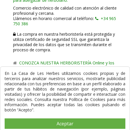
para adelgazar de herbolario.
Comercio electrónico de calidad con atención al cliente
profesional y cercana.
Llámenos en horario comercial al teléfono:
+34 965
750 386
La compra en nuestra herboristería está protegida y
utiliza certificado de seguridad SSL que garantiza la
privacidad de los datos que se transmiten durante el
proceso de compra.
CONOZCA NUESTRA HERBORISTERÍA Online y los
comercio de proximidad de La Casa de les Herbes.
En La Casa de Les Herbes utilizamos cookies propias y de
terceros para analizar nuestros servicios, mostrarte publicidad
Powered by
Gesdi.com E-Commerce - Tiendas online
relacionada con tus preferencias en base a un perfil elaborado a
profesionales y seguras
partir de tus hábitos de navegación (por ejemplo, páginas
visitadas) y ofrecer la posibilidad de compartir e interactuar con
Formas de Pago
redes sociales. Consulta nuestra Política de Cookies para más
información. Puedes aceptar todas las cookies pulsando el
botón “Acepto”.
Aceptar
Compra Segura