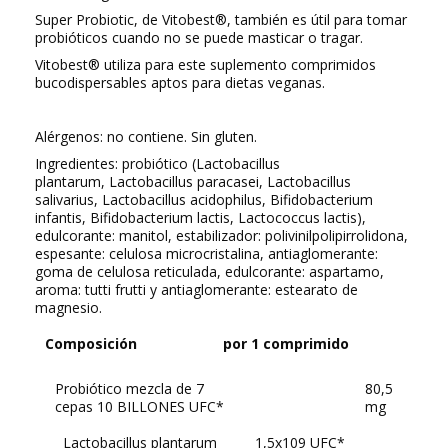
Super Probiotic, de Vitobest®, también es útil para tomar
probióticos cuando no se puede masticar o tragar.
Vitobest® utiliza para este suplemento comprimidos
bucodispersables aptos para dietas veganas.
Alérgenos: no contiene. Sin gluten.
Ingredientes: probiótico (Lactobacillus
plantarum, Lactobacillus paracasei, Lactobacillus
salivarius, Lactobacillus acidophilus, Bifidobacterium
infantis, Bifidobacterium lactis, Lactococcus lactis),
edulcorante: manitol, estabilizador: polivinilpolipirrolidona,
espesante: celulosa microcristalina, antiaglomerante:
goma de celulosa reticulada, edulcorante: aspartamo,
aroma: tutti frutti y antiaglomerante: estearato de
magnesio.
Composición
por 1 comprimido
Probiótico mezcla de 7
80,5
cepas 10 BILLONES UFC*
mg
Lactobacillus plantarum
1,5x109 UFC*