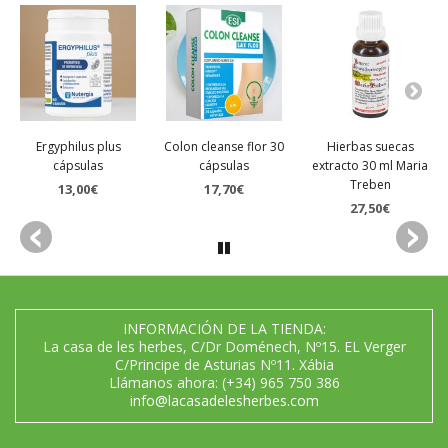
Ergyphilus plus
Colon cleanse flor 30
Hierbas suecas
cápsulas
cápsulas
extracto 30 ml Maria
Treben
13,00€
17,70€
27,50€
INFORMACIÓN DE LA TIENDA:
La casa de les herbes, C/Dr Doménech, Nº15. EL Verger
C/Principe de Asturias Nº11. Xábia
Llámanos ahora:
(+34) 965 750 386
info@lacasadelesherbes.com