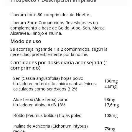
Liberum forte 80 comprimidos de Noefar.
Liberum Forte Comprimidos Revestidos
es un
complemento a base de Boldo, Aloe, Sen, Menta,
Alcaravea, Hinojo e Inulina.
Modo de uso
Se aconseja ingerir de 1 a 2 comprimidos, según la
necesidad, preferiblemente por la noche.
Cantidades por dosis diaria aconsejada (1
comprimido)
Sen (Cassia angustifolia) hojas polvo
130mg
titulado en heteróxidos hidroxiantracénicos
2,6mg
calculados como senóxidos B 2%
Aloe ferox (Aloe ferox) zumo
98mg
titulado en Aloina A+B 18%
17,6mg
Boldo (Peumus boldus) hojas polvo
108mg
Inulina de Achicoria (Cichorium intybus)
78mg
radice