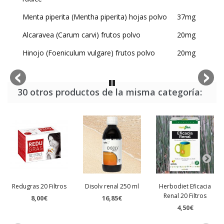
Menta piperita (Mentha piperita) hojas polvo
37mg
Alcaravea (Carum carvi) frutos polvo
20mg
Hinojo (Foeniculum vulgare) frutos polvo
20mg
30 otros productos de la misma categoría:
Redugras 20 Filtros
Disolv renal 250 ml
Herbodiet Eficacia
Renal 20 Filtros
8,00€
16,85€
4,50€